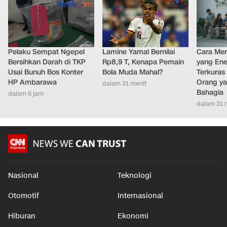
LAINNYA DARI DETIKNETWORK
Pelaku Sempat Ngepel
Lamine Yamal Bernilai
Cara Men
Bersihkan Darah di TKP
Rp8,9 T, Kenapa Pemain
yang Ene
Usai Bunuh Bos Konter
Bola Muda Mahal?
Terkuras
HP Ambarawa
Orang ya
dalam 31 menit
Bahagia
dalam 6 jam
dalam 31 
Nasional
Teknologi