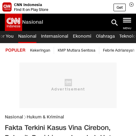
CNN Indonesia
Get
Find it on Play Store
Nasional
MENU
For You
Nasional
Internasional
Ekonomi
Olahraga
Teknolo
POPULER
Kekeringan
KMP Mutiara Sentosa
Febrie Adriansyah
Nasional
Hukum & Kriminal
Fakta Terkini Kasus Vina Cirebon,