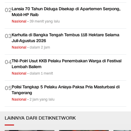
Menteri PPPA Buka Suara soal Temuan Ratusan Senjata di
0
1
Sekolah Jaksel
Nasional
•
dalam 3 jam
Lansia 70 Tahun Diduga Disekap di Apartemen Serpong,
0
2
Mobil-HP Raib
Nasional
•
39 menit yang lalu
Karhutla di Bangka Tengah Tembus 118 Hektare Selama
0
3
Juli-Agustus 2026
Nasional
•
dalam 2 jam
TNI-Polri Usut KKB Pelaku Penembakan Warga di Festival
0
4
Lembah Baliem
Nasional
•
dalam 1 menit
Polisi Tangkap 5 Pelaku Aniaya-Paksa Pria Masturbasi di
0
5
Tangerang
Nasional
•
2 jam yang lalu