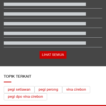
Kontroversi Wasit Batalkan Kartu Merah Pemain Singapura di
Piala AFF
Hashim Djojohadikusumo Kukuhkan 20 Ormas Baru Kawal
Program Pemerintah
Video Mesum 'Yang Wis Yang' Banyuwangi, Pemeran Pria Jadi
Tersangka
Ayah Messi Meninggal Dunia di Usia 68 Tahun
Ganti Presiden, Kolombia Merapat ke Israel Usai 2 Tahun Putus
Hubungan
5 Hal Menarik soal Dear You, Salah Satu Film China Terlaris
2026
LIHAT SEMUA
TOPIK TERKAIT