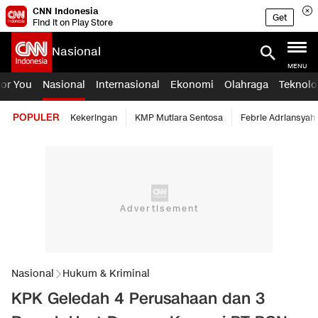
CNN Indonesia
Get
Find it on Play Store
Nasional
MENU
For You
Nasional
Internasional
Ekonomi
Olahraga
Teknolo
POPULER
Kekeringan
KMP Mutiara Sentosa
Febrie Adriansyah
Nasional
Hukum & Kriminal
KPK Geledah 4 Perusahaan dan 3