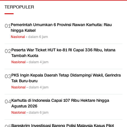
TERPOPULER
Pemerintah Umumkan 6 Provinsi Rawan Karhutla: Riau
0
1
hingga Kalsel
Nasional
•
dalam 6 jam
Peserta War Ticket HUT ke-81 RI Capai 336 Ribu, Istana
0
2
Tambah Kuota
Nasional
•
dalam 4 jam
PKS Ingin Kepala Daerah Tetap Didampingi Wakil, Gerindra
0
3
Tak Buru-buru
Nasional
•
dalam 4 jam
Karhutla di Indonesia Capai 107 Ribu Hektare hingga
0
4
Agustus 2026
Nasional
•
dalam 6 jam
Bareskrim Investigasi Bareng Polisi Malaysia Kasus Pilot
0
5