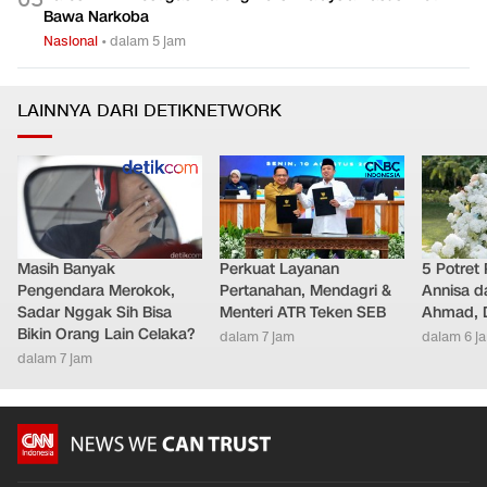
Bawa Narkoba
Nasional
•
dalam 5 jam
LAINNYA DARI DETIKNETWORK
Masih Banyak
Perkuat Layanan
5 Potret
Pengendara Merokok,
Pertanahan, Mendagri &
Annisa d
Sadar Nggak Sih Bisa
Menteri ATR Teken SEB
Ahmad, D
Bikin Orang Lain Celaka?
dalam 7 jam
dalam 6 j
dalam 7 jam