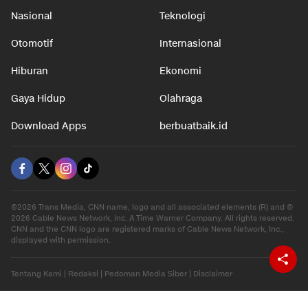
Nasional
Teknologi
Otomotif
Internasional
Hiburan
Ekonomi
Gaya Hidup
Olahraga
Download Apps
berbuatbaik.id
©2026 Trans Media, CNN name, logo and all associated elements (R) and ©
2026 Cable News Network, Inc. A Time Warner Company. All rights reserved.
CNN and the CNN logo are registered marks of Cable News Network, Inc.,
displayed with permission.
Tentang Kami
|
Redaksi
|
Pedoman Media Siber
|
Disclaimer