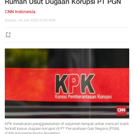
Rumah Usut Dugaan Korupsi PT PGN
CNN Indonesia
Selasa, 04 Jun 2024 17:42 WIB
KPK melakukan penggeledahan di sejumlah tempat untuk mencari bukti
terkait kasus dugaan korupsi di PT Perusahaan Gas Negara (PGN).
(CNN Indonesia/Andry Novelino)