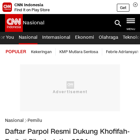
CNN Indonesia
Get
Find it on Play Store
Nasional
MENU
For You
Nasional
Internasional
Ekonomi
Olahraga
Teknolo
POPULER
Kekeringan
KMP Mutiara Sentosa
Febrie Adriansyah
Nasional
Pemilu
Daftar Parpol Resmi Dukung Khofifah-