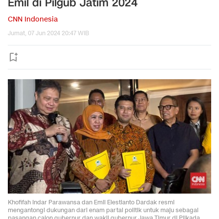
Emil di Pilgub Jatim 2024
CNN Indonesia
Jumat, 07 Jun 2024 20:47 WIB
Khofifah Indar Parawansa dan Emil Elestianto Dardak resmi
mengantongi dukungan dari enam partai politik untuk maju sebagai
pasangan calon gubernur dan wakil gubernur Jawa Timur di Pilkada