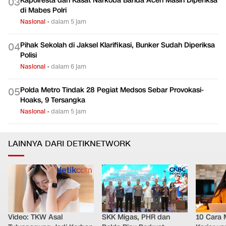
Kapolresta dan Kasat Narkoba Banda Aceh Masih Diperiksa
0
3
di Mabes Polri
Nasional
•
dalam 5 jam
Pihak Sekolah di Jaksel Klarifikasi, Bunker Sudah Diperiksa
0
4
Polisi
Nasional
•
dalam 6 jam
Polda Metro Tindak 28 Pegiat Medsos Sebar Provokasi-
0
5
Hoaks, 9 Tersangka
Nasional
•
dalam 5 jam
LAINNYA DARI DETIKNETWORK
Video: TKW Asal
SKK Migas, PHR dan
10 Cara 