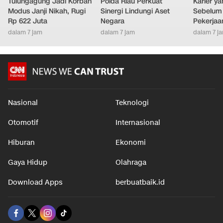
Tulungagung Jadi Korban
Polda Riau Perkuat
Karier y
Modus Janji Nikah, Rugi
Sinergi Lindungi Aset
Sebelum 
Rp 622 Juta
Negara
Pekerjaa
dalam 7 jam
dalam 7 jam
dalam 7 j
Nasional
Teknologi
Otomotif
Internasional
Hiburan
Ekonomi
Gaya Hidup
Olahraga
Download Apps
berbuatbaik.id