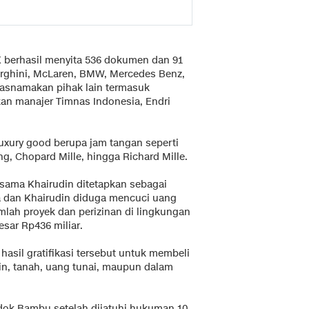
PK berhasil menyita 536 dokumen dan 91
orghini, McLaren, BMW, Mercedes Benz,
tasnamakan pihak lain termasuk
an manajer Timnas Indonesia, Endri
 luxury good berupa jam tangan seperti
g, Chopard Mille, hingga Richard Mille.
sama Khairudin ditetapkan sebagai
ta dan Khairudin diduga mencuci uang
jumlah proyek dan perizinan di lingkungan
sar Rp436 miliar.
asil gratifikasi tersebut untuk membeli
n, tanah, uang tunai, maupun dalam
dok Bambu setelah dijatuhi hukuman 10