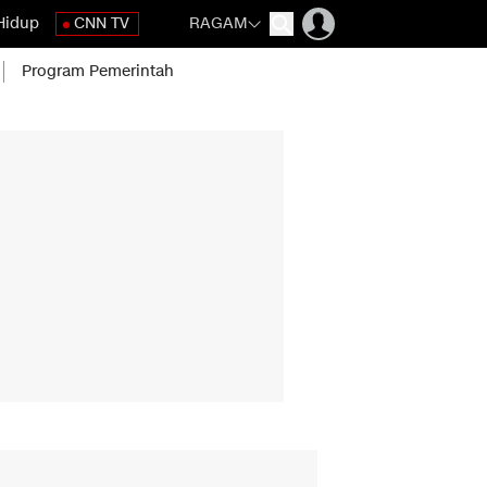
Hidup
CNN TV
RAGAM
Program Pemerintah