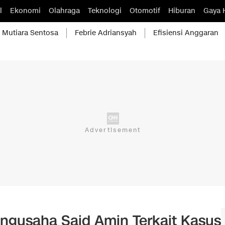
l
Ekonomi
Olahraga
Teknologi
Otomotif
Hiburan
Gaya 
Mutiara Sentosa
Febrie Adriansyah
Efisiensi Anggaran
gusaha Said Amin Terkait Kasus