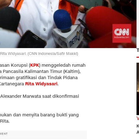
Rita Widyasari. (CNN Indonesia/Safir Makki)
san Korupsi (
KPK
) menggeledah rumah
Pancasila Kalimantan Timur (Kaltim),
imaan gratifikasi dan Tindak Pidana
Kartanegara
Rita Widyasari
.
K Alexander Marwata saat dikonfirmasi
mukan dan menyita barang bukti yang
Rita.
K
A
MENT