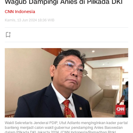
Wagub Dampingi Anies di Pilkada DKI
CNN Indonesia
Kamis, 13 Jun 2024 18:36 WIB
Wakil Sekretaris Jenderal PDIP, Utut Adianto menginginkan kader partai
banteng menjadi calon wakil gubernur pendamping Anies Baswedan
dalam Pilkada DKI Jakarta 2024. (CNN Indonesia/Ramadhan Rizki