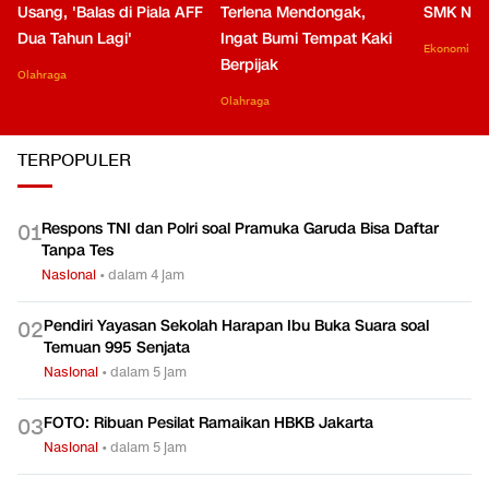
Usang, 'Balas di Piala AFF
Terlena Mendongak,
SMK Nga
Dua Tahun Lagi'
Ingat Bumi Tempat Kaki
Ekonomi
Berpijak
Olahraga
Olahraga
TERPOPULER
Respons TNI dan Polri soal Pramuka Garuda Bisa Daftar
0
1
Tanpa Tes
Nasional
•
dalam 4 jam
Pendiri Yayasan Sekolah Harapan Ibu Buka Suara soal
0
2
Temuan 995 Senjata
Nasional
•
dalam 5 jam
FOTO: Ribuan Pesilat Ramaikan HBKB Jakarta
0
3
Nasional
•
dalam 5 jam