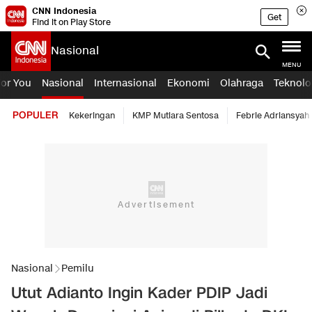
CNN Indonesia
Get
Find it on Play Store
Nasional
MENU
For You
Nasional
Internasional
Ekonomi
Olahraga
Teknolo
POPULER
Kekeringan
KMP Mutiara Sentosa
Febrie Adriansyah
Nasional
Pemilu
Utut Adianto Ingin Kader PDIP Jadi