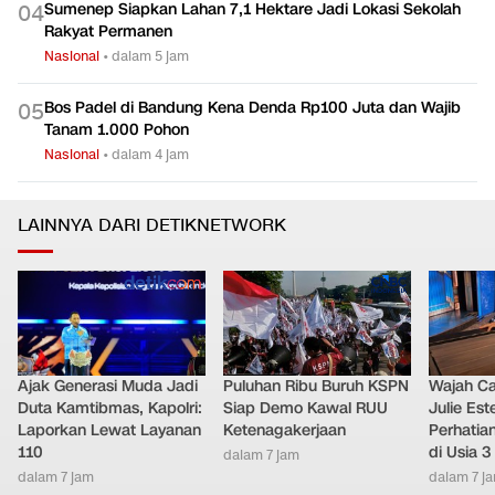
Sumenep Siapkan Lahan 7,1 Hektare Jadi Lokasi Sekolah
0
4
Rakyat Permanen
Nasional
•
dalam 5 jam
Bos Padel di Bandung Kena Denda Rp100 Juta dan Wajib
0
5
Tanam 1.000 Pohon
Nasional
•
dalam 4 jam
LAINNYA DARI DETIKNETWORK
Ajak Generasi Muda Jadi
Puluhan Ribu Buruh KSPN
Wajah Ca
Duta Kamtibmas, Kapolri:
Siap Demo Kawal RUU
Julie Este
Laporkan Lewat Layanan
Ketenagakerjaan
Perhatian
110
di Usia 3
dalam 7 jam
dalam 7 jam
dalam 7 j