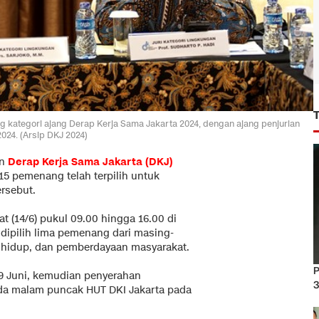
g kategori ajang Derap Kerja Sama Jakarta 2024, dengan ajang penjurian
024. (Arsip DKJ 2024)
an
Derap Kerja Sama Jakarta (DKJ)
 15 pemenang telah terpilih untuk
rsebut.
at (14/6) pukul 09.00 hingga 16.00 di
, dipilih lima pemenang dari masing-
n hidup, dan pemberdayaan masyarakat.
P
 Juni, kemudian penyerahan
3
da malam puncak HUT DKI Jakarta pada