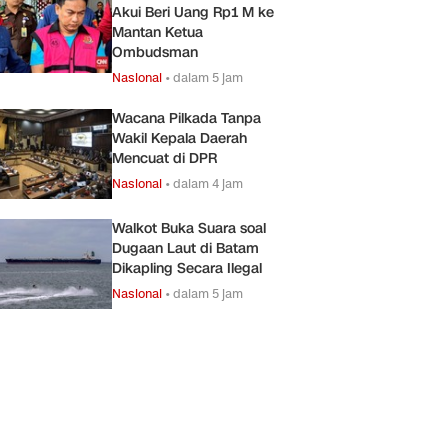
Akui Beri Uang Rp1 M ke
Mantan Ketua
Ombudsman
Nasional
•
dalam 5 jam
Wacana Pilkada Tanpa
Wakil Kepala Daerah
Mencuat di DPR
Nasional
•
dalam 4 jam
Walkot Buka Suara soal
Dugaan Laut di Batam
Dikapling Secara Ilegal
Nasional
•
dalam 5 jam