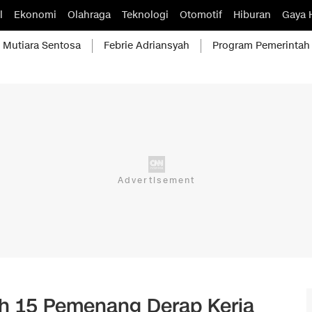
l
Ekonomi
Olahraga
Teknologi
Otomotif
Hiburan
Gaya 
Mutiara Sentosa
Febrie Adriansyah
Program Pemerintah
lih 15 Pemenang Derap Kerja