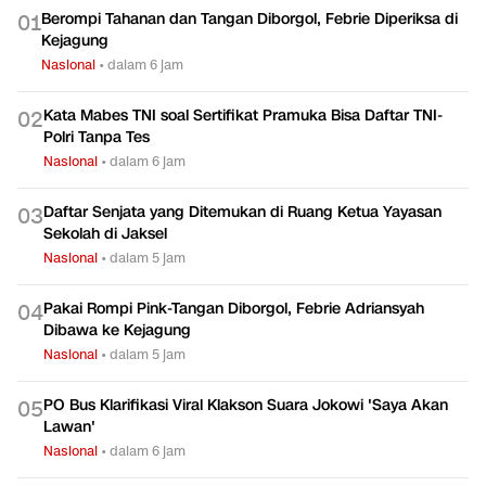
Berompi Tahanan dan Tangan Diborgol, Febrie Diperiksa di
0
1
Kejagung
Nasional
•
dalam 6 jam
Kata Mabes TNI soal Sertifikat Pramuka Bisa Daftar TNI-
0
2
Polri Tanpa Tes
Nasional
•
dalam 6 jam
Daftar Senjata yang Ditemukan di Ruang Ketua Yayasan
0
3
Sekolah di Jaksel
Nasional
•
dalam 5 jam
Pakai Rompi Pink-Tangan Diborgol, Febrie Adriansyah
0
4
Dibawa ke Kejagung
Nasional
•
dalam 5 jam
PO Bus Klarifikasi Viral Klakson Suara Jokowi 'Saya Akan
0
5
Lawan'
Nasional
•
dalam 6 jam