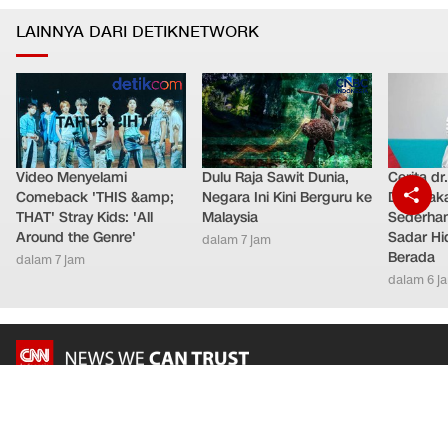
LAINNYA DARI DETIKNETWORK
Video Menyelami
Dulu Raja Sawit Dunia,
Cerita dr
Comeback 'THIS &amp;
Negara Ini Kini Berguru ke
Dibiasak
THAT' Stray Kids: 'All
Malaysia
Sederhana
Around the Genre'
Sadar Hi
dalam 7 jam
Berada
dalam 7 jam
dalam 6 j
Nasional
Teknologi