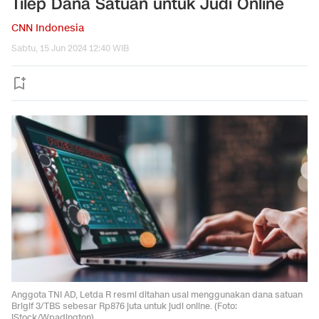
Tilep Dana Satuan untuk Judi Online
CNN Indonesia
Sabtu, 15 Jun 2024 12:40 WIB
Anggota TNI AD, Letda R resmi ditahan usai menggunakan dana satuan
Brigif 3/TBS sebesar Rp876 juta untuk judi online. (Foto:
iStock/Wpadington)