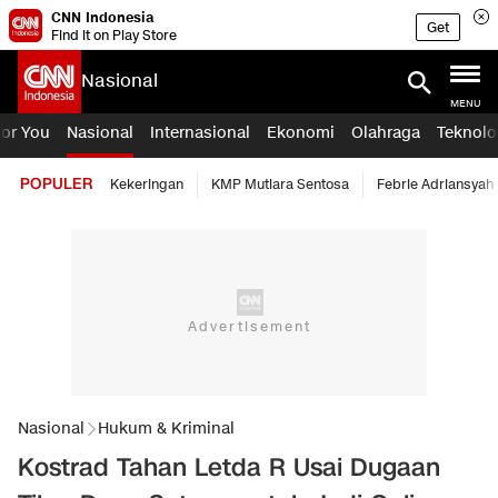
CNN Indonesia
Get
Find it on Play Store
Nasional
MENU
For You
Nasional
Internasional
Ekonomi
Olahraga
Teknolo
POPULER
Kekeringan
KMP Mutiara Sentosa
Febrie Adriansyah
Nasional
Hukum & Kriminal
Kostrad Tahan Letda R Usai Dugaan