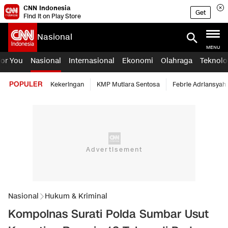
CNN Indonesia
Get
Find it on Play Store
Nasional
MENU
For You
Nasional
Internasional
Ekonomi
Olahraga
Teknolo
POPULER
Kekeringan
KMP Mutiara Sentosa
Febrie Adriansyah
Nasional
Hukum & Kriminal
Kompolnas Surati Polda Sumbar Usut