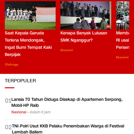
Saat Kepala Garuda
Kenapa Banyak Lulusan
Membaca
Terlena Mendongak,
SMK Nganggur?
RI usai M
Ingat Bumi Tempat Kaki
Persen di
Ekonomi
Berpijak
Ekonomi
Olahraga
TERPOPULER
Lansia 70 Tahun Diduga Disekap di Apartemen Serpong,
0
1
Mobil-HP Raib
Nasional
•
dalam 6 jam
TNI-Polri Usut KKB Pelaku Penembakan Warga di Festival
0
2
Lembah Baliem