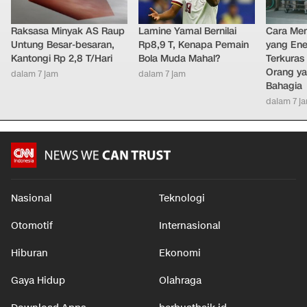
Raksasa Minyak AS Raup
Lamine Yamal Bernilai
Cara Men
Untung Besar-besaran,
Rp8,9 T, Kenapa Pemain
yang Ene
Kantongi Rp 2,8 T/Hari
Bola Muda Mahal?
Terkuras
Orang ya
dalam 7 jam
dalam 7 jam
Bahagia
dalam 7 j
Nasional
Teknologi
Otomotif
Internasional
Hiburan
Ekonomi
Gaya Hidup
Olahraga