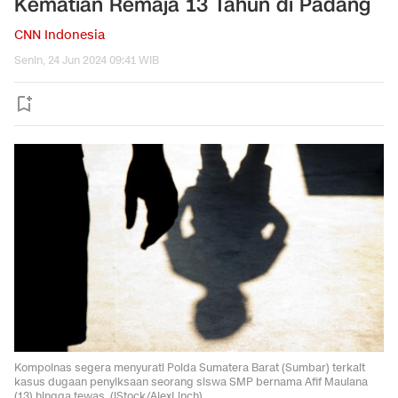
Kematian Remaja 13 Tahun di Padang
CNN Indonesia
Senin, 24 Jun 2024 09:41 WIB
Kompolnas segera menyurati Polda Sumatera Barat (Sumbar) terkait
kasus dugaan penyiksaan seorang siswa SMP bernama Afif Maulana
(13) hingga tewas. (iStock/AlexLinch)