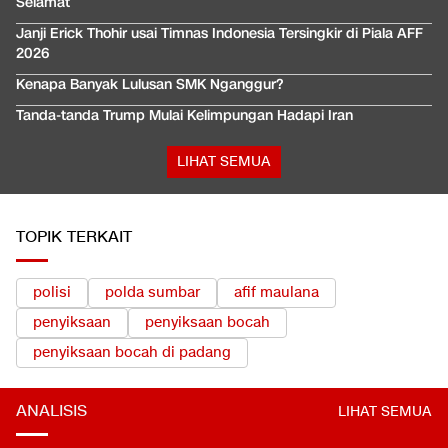
Selamat
Janji Erick Thohir usai Timnas Indonesia Tersingkir di Piala AFF
2026
Kenapa Banyak Lulusan SMK Nganggur?
Tanda-tanda Trump Mulai Kelimpungan Hadapi Iran
LIHAT SEMUA
TOPIK TERKAIT
polisi
polda sumbar
afif maulana
penyiksaan
penyiksaan bocah
penyiksaan bocah di padang
ANALISIS
LIHAT SEMUA