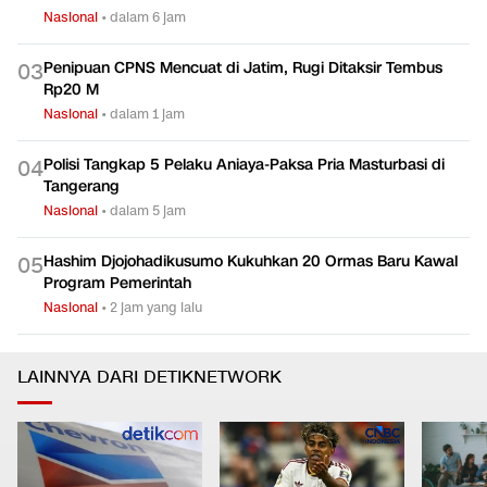
Nasional
•
dalam 6 jam
Penipuan CPNS Mencuat di Jatim, Rugi Ditaksir Tembus
0
3
Rp20 M
Nasional
•
dalam 1 jam
Polisi Tangkap 5 Pelaku Aniaya-Paksa Pria Masturbasi di
0
4
Tangerang
Nasional
•
dalam 5 jam
Hashim Djojohadikusumo Kukuhkan 20 Ormas Baru Kawal
0
5
Program Pemerintah
Nasional
•
2 jam yang lalu
LAINNYA DARI DETIKNETWORK