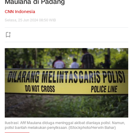
Maulana di Padang
CNN Indonesia
Selasa, 25 Jun 2024 08:50 WIB
Ilustrasi. Afif Maulana diduga meninggal akibat dianiaya polisi. Namun,
polisi bantah melakukan penyiksaan. (iStockphoto/Herwin Bahar)