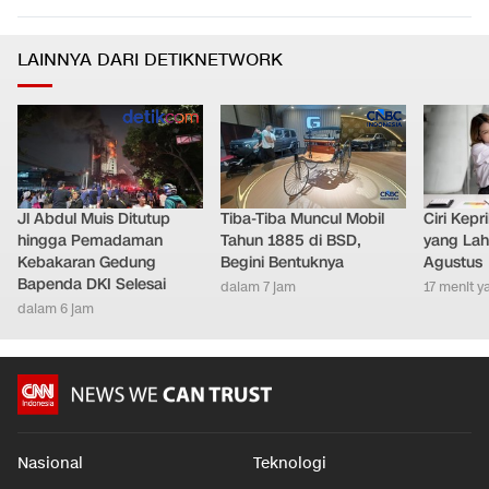
LAINNYA DARI DETIKNETWORK
Jl Abdul Muis Ditutup
Tiba-Tiba Muncul Mobil
Ciri Kep
hingga Pemadaman
Tahun 1885 di BSD,
yang Lahi
Kebakaran Gedung
Begini Bentuknya
Agustus
Bapenda DKI Selesai
dalam 7 jam
17 menit y
dalam 6 jam
Nasional
Teknologi