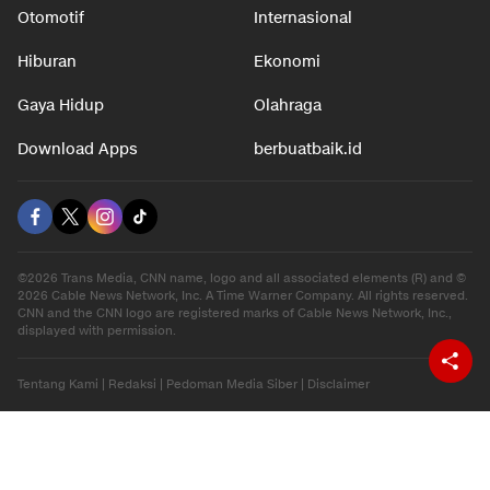
Otomotif
Internasional
Hiburan
Ekonomi
Gaya Hidup
Olahraga
Download Apps
berbuatbaik.id
©2026 Trans Media, CNN name, logo and all associated elements (R) and ©
2026 Cable News Network, Inc. A Time Warner Company. All rights reserved.
CNN and the CNN logo are registered marks of Cable News Network, Inc.,
displayed with permission.
Tentang Kami
|
Redaksi
|
Pedoman Media Siber
|
Disclaimer