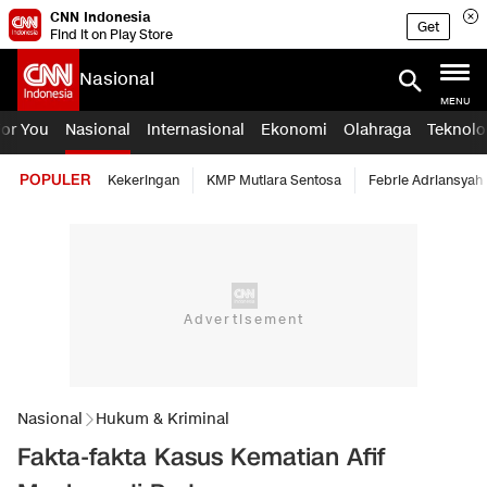
CNN Indonesia
Get
Find it on Play Store
Nasional
MENU
For You
Nasional
Internasional
Ekonomi
Olahraga
Teknolo
POPULER
Kekeringan
KMP Mutiara Sentosa
Febrie Adriansyah
Nasional
Hukum & Kriminal
Fakta-fakta Kasus Kematian Afif