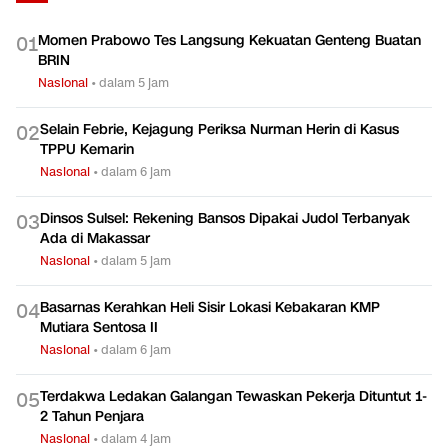
Momen Prabowo Tes Langsung Kekuatan Genteng Buatan
0
1
BRIN
Nasional
•
dalam 5 jam
Selain Febrie, Kejagung Periksa Nurman Herin di Kasus
0
2
TPPU Kemarin
Nasional
•
dalam 6 jam
Dinsos Sulsel: Rekening Bansos Dipakai Judol Terbanyak
0
3
Ada di Makassar
Nasional
•
dalam 5 jam
Basarnas Kerahkan Heli Sisir Lokasi Kebakaran KMP
0
4
Mutiara Sentosa II
Nasional
•
dalam 6 jam
Terdakwa Ledakan Galangan Tewaskan Pekerja Dituntut 1-
0
5
2 Tahun Penjara
Nasional
•
dalam 4 jam