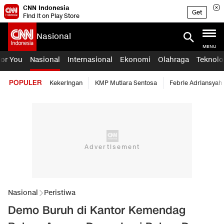
CNN Indonesia
Get
Find it on Play Store
Nasional
MENU
For You
Nasional
Internasional
Ekonomi
Olahraga
Teknolo
POPULER
Kekeringan
KMP Mutiara Sentosa
Febrie Adriansyah
Nasional
Peristiwa
Demo Buruh di Kantor Kemendag