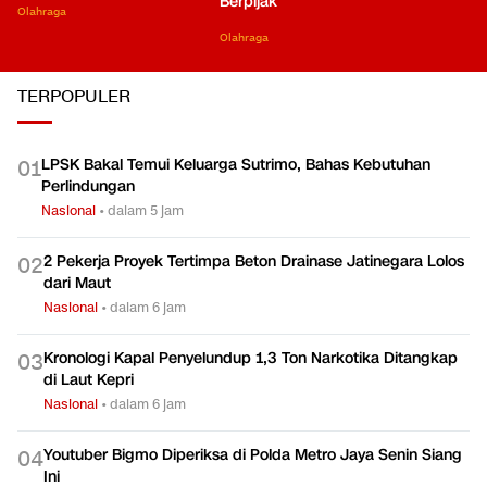
Berpijak
Olahraga
Olahraga
TERPOPULER
LPSK Bakal Temui Keluarga Sutrimo, Bahas Kebutuhan
0
1
Perlindungan
Nasional
•
dalam 5 jam
2 Pekerja Proyek Tertimpa Beton Drainase Jatinegara Lolos
0
2
dari Maut
Nasional
•
dalam 6 jam
Kronologi Kapal Penyelundup 1,3 Ton Narkotika Ditangkap
0
3
di Laut Kepri
Nasional
•
dalam 6 jam
Youtuber Bigmo Diperiksa di Polda Metro Jaya Senin Siang
0
4
Ini