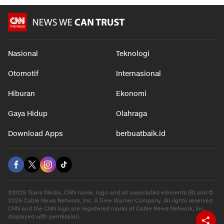
Nasional
Teknologi
Otomotif
Internasional
Hiburan
Ekonomi
Gaya Hidup
Olahraga
Download Apps
berbuatbaik.id
©2026 Trans Media, CNN name, logo and all associated elements (R) and ©
2026 Cable News Network, Inc. A Time Warner Company. All rights reserved.
CNN and the CNN logo are registered marks of Cable News Network, Inc.,
displayed with permission.