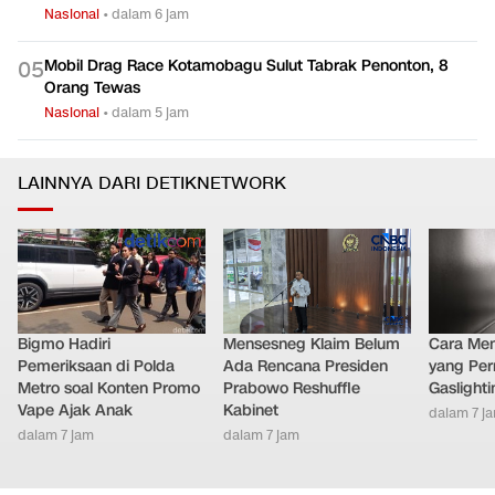
Nasional
•
dalam 6 jam
Mobil Drag Race Kotamobagu Sulut Tabrak Penonton, 8
0
5
Orang Tewas
Nasional
•
dalam 5 jam
LAINNYA DARI DETIKNETWORK
Bigmo Hadiri
Mensesneg Klaim Belum
Cara Men
Pemeriksaan di Polda
Ada Rencana Presiden
yang Per
Metro soal Konten Promo
Prabowo Reshuffle
Gaslighti
Vape Ajak Anak
Kabinet
dalam 7 j
dalam 7 jam
dalam 7 jam