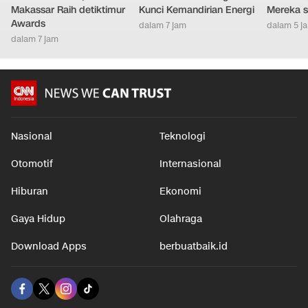
Makassar Raih detiktimur
Kunci Kemandirian Energi
Mereka s
Awards
dalam 7 jam
dalam 5 j
dalam 7 jam
Nasional
Teknologi
Otomotif
Internasional
Hiburan
Ekonomi
Gaya Hidup
Olahraga
Download Apps
berbuatbaik.id