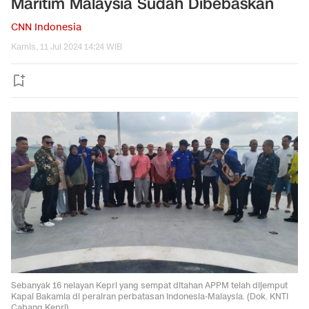
Maritim Malaysia Sudah Dibebaskan
CNN Indonesia
Kamis, 11 Jul 2024 14:24 WIB
Sebanyak 16 nelayan Kepri yang sempat ditahan APPM telah dijemput
Kapal Bakamla di perairan perbatasan Indonesia-Malaysia. (Dok. KNTI
Cabang Kepri)