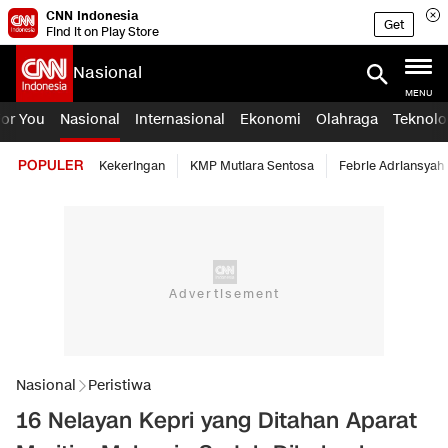
CNN Indonesia
Get
Find it on Play Store
Nasional
MENU
For You
Nasional
Internasional
Ekonomi
Olahraga
Teknolo
POPULER
Kekeringan
KMP Mutiara Sentosa
Febrie Adriansyah
Nasional
Peristiwa
16 Nelayan Kepri yang Ditahan Aparat