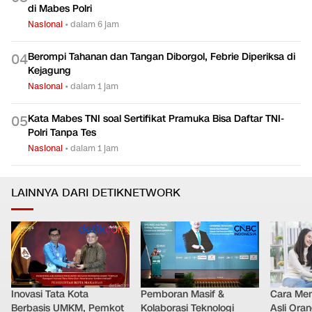
di Mabes Polri
Nasional
•
dalam 6 jam
Berompi Tahanan dan Tangan Diborgol, Febrie Diperiksa di
0
4
Kejagung
Nasional
•
dalam 1 jam
Kata Mabes TNI soal Sertifikat Pramuka Bisa Daftar TNI-
0
5
Polri Tanpa Tes
Nasional
•
dalam 1 jam
LAINNYA DARI DETIKNETWORK
Inovasi Tata Kota
Pemboran Masif &
Cara Men
Berbasis UMKM, Pemkot
Kolaborasi Teknologi
Asli Ora