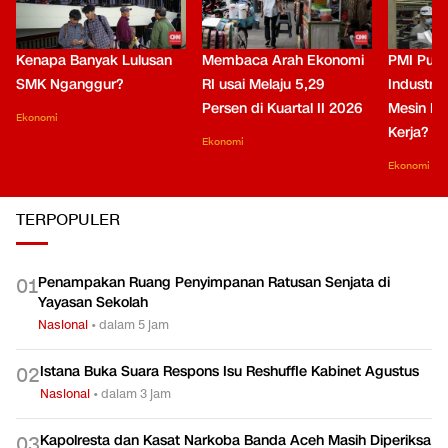
Kenapa Banyak Lulusan
Membaca Arah Ekonomi
PMI Puli
SMK Nganggur?
RI usai Melaju 5,29
Industri 
Persen di Kuartal II 2026
Mesin Pe
Ekonomi
Kerja?
Ekonomi
Ekonomi
TERPOPULER
Penampakan Ruang Penyimpanan Ratusan Senjata di
0
1
Yayasan Sekolah
Nasional
•
dalam 5 jam
Istana Buka Suara Respons Isu Reshuffle Kabinet Agustus
0
2
Nasional
•
dalam 3 jam
Kapolresta dan Kasat Narkoba Banda Aceh Masih Diperiksa
0
3