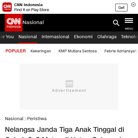
CNN Indonesia
Get
Find it on Play Store
Nasional
MENU
For You
Nasional
Internasional
Ekonomi
Olahraga
Teknolo
POPULER
Kekeringan
KMP Mutiara Sentosa
Febrie Adriansyah
Nasional
Peristiwa
Nelangsa Janda Tiga Anak Tinggal di