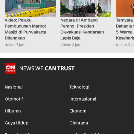
Video: Pelaku
Negara di Ambang
Ternyata
Pembunuhan Marbot
Perang, Presiden
Bahagia 
Masjid di Purwakarta
Dievakuasi Kendaraan
5 Warna 
Ditangkap
Lapis Baja
Kesehari
dalam 7 jam
dalam 3 jam
dalam 3 j
Nasional
Teknologi
Otomotif
Internasional
Hiburan
Ekonomi
Gaya Hidup
Olahraga