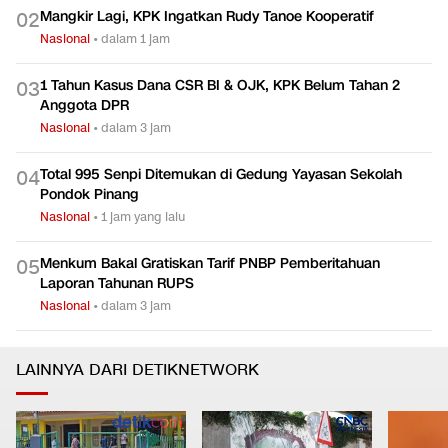
Mangkir Lagi, KPK Ingatkan Rudy Tanoe Kooperatif
0
2
Nasional
•
dalam 1 jam
1 Tahun Kasus Dana CSR BI & OJK, KPK Belum Tahan 2
0
3
Anggota DPR
Nasional
•
dalam 3 jam
Total 995 Senpi Ditemukan di Gedung Yayasan Sekolah
0
4
Pondok Pinang
Nasional
•
1 jam yang lalu
Menkum Bakal Gratiskan Tarif PNBP Pemberitahuan
0
5
Laporan Tahunan RUPS
Nasional
•
dalam 3 jam
LAINNYA DARI DETIKNETWORK