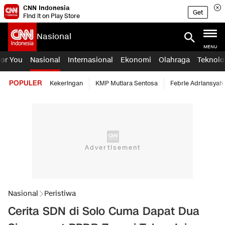
CNN Indonesia
Get
Find it on Play Store
Nasional
MENU
For You
Nasional
Internasional
Ekonomi
Olahraga
Teknolo
POPULER
Kekeringan
KMP Mutiara Sentosa
Febrie Adriansyah
Nasional
Peristiwa
Cerita SDN di Solo Cuma Dapat Dua