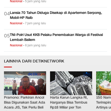
Nasional
•
5 jam yang lalu
Lansia 70 Tahun Diduga Disekap di Apartemen Serpong,
0
4
Mobil-HP Raib
Nasional
•
7 jam yang lalu
TNI-Polri Usut KKB Pelaku Penembakan Warga di Festival
0
5
Lembah Baliem
Nasional
•
6 jam yang lalu
LAINNYA DARI DETIKNETWORK
Pramono: Parkiran Ancol
Harta Karun Langka RI,
150 Nam
Bisa Digunakan Saat Ada
Harganya Bisa Tembus
Terinspi
Acara JIS, Tak Perlu Beli
Rp18 Miliar per Ton
Artinya 