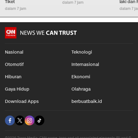
Tiket
laki dan
dalam 7 jam
dalam 7 jam
dalam 7 j
Nasional
Teknologi
Otomotif
Internasional
Hiburan
Ekonomi
Gaya Hidup
Olahraga
Download Apps
berbuatbaik.id
©2026 Trans Media, CNN name, logo and all associated elements (R) and ©