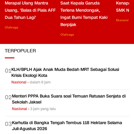
Merapal Ulang Mantra
Saat Kepala Garuda
Kenapa B
Usang, 'Balas di Piala AFF
Terlena Mendongak,
SMK Nga
Dua Tahun Lagi'
Ingat Bumi Tempat Kaki
Ekonomi
Berpijak
Olahraga
Olahraga
TERPOPULER
KLH/BPLH Ajak Anak Muda Bedah MRT Sebagai Solusi
0
1
Krisis Ekologi Kota
Nasional
•
dalam 6 jam
Menteri PPPA Buka Suara soal Temuan Ratusan Senjata di
0
2
Sekolah Jaksel
Nasional
•
3 jam yang lalu
Karhutla di Bangka Tengah Tembus 118 Hektare Selama
0
3
Juli-Agustus 2026