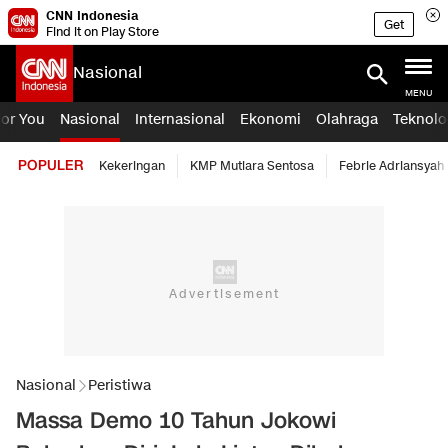
CNN Indonesia
Get
Find it on Play Store
Nasional
MENU
For You
Nasional
Internasional
Ekonomi
Olahraga
Teknolo
POPULER
Kekeringan
KMP Mutiara Sentosa
Febrie Adriansyah
Nasional
Peristiwa
Massa Demo 10 Tahun Jokowi