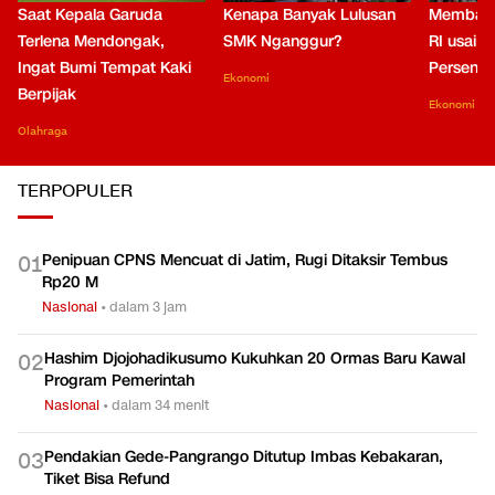
Saat Kepala Garuda
Kenapa Banyak Lulusan
Membaca
Terlena Mendongak,
SMK Nganggur?
RI usai M
Ingat Bumi Tempat Kaki
Persen di
Ekonomi
Berpijak
Ekonomi
Olahraga
TERPOPULER
Penipuan CPNS Mencuat di Jatim, Rugi Ditaksir Tembus
0
1
Rp20 M
Nasional
•
dalam 3 jam
Hashim Djojohadikusumo Kukuhkan 20 Ormas Baru Kawal
0
2
Program Pemerintah
Nasional
•
dalam 34 menit
Pendakian Gede-Pangrango Ditutup Imbas Kebakaran,
0
3
Tiket Bisa Refund