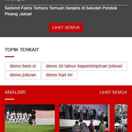
Sederet Fakta Terbaru Temuan Senjata di Sekolah Pondok
Pinang Jaksel
LIHAT SEMUA
TOPIK TERKAIT
demo bem si
demo 10 tahun kepemimpinan jokowi
demo jokowi
demo hari ini
ANALISIS
LIHAT SEMUA