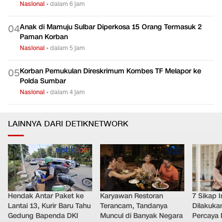
Nasional
•
dalam 6 jam
Anak di Mamuju Sulbar Diperkosa 15 Orang Termasuk 2
0
4
Paman Korban
Nasional
•
dalam 5 jam
Korban Pemukulan Direskrimum Kombes TF Melapor ke
0
5
Polda Sumbar
Nasional
•
dalam 4 jam
LAINNYA DARI DETIKNETWORK
Hendak Antar Paket ke
Karyawan Restoran
7 Sikap I
Lantai 13, Kurir Baru Tahu
Terancam, Tandanya
Dilakuka
Gedung Bapenda DKI
Muncul di Banyak Negara
Percaya D