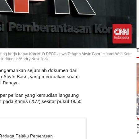
g kerja Ketua Komisi D DPRD Jawa Tengah Alwin Basri, suami Wali Kota
 Indonesia/Andry Novelino).
ngamankan sejumlah dokumen dari
h Alwin Basri, yang merupakan suami
i Rahayu.
per pelican yang kemudian langsung
pada Kamis (25/7) sekitar pukul 19.50
B
F
Terduga Pelaku Pemerasan