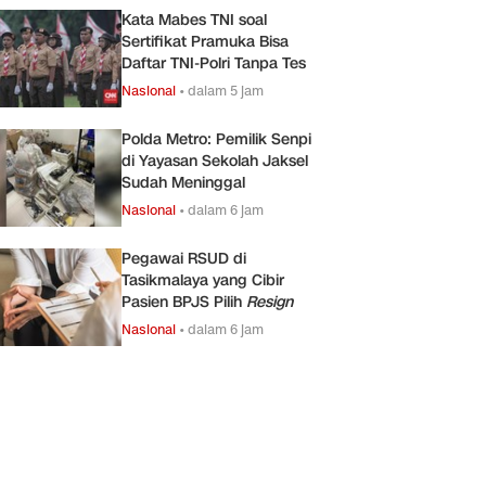
Kata Mabes TNI soal
Sertifikat Pramuka Bisa
Daftar TNI-Polri Tanpa Tes
Nasional
•
dalam 5 jam
Polda Metro: Pemilik Senpi
di Yayasan Sekolah Jaksel
Sudah Meninggal
Nasional
•
dalam 6 jam
Pegawai RSUD di
Tasikmalaya yang Cibir
Pasien BPJS Pilih
Resign
Nasional
•
dalam 6 jam