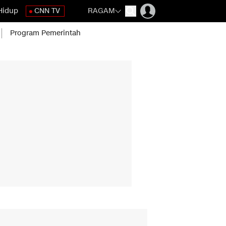
Hidup
CNN TV
RAGAM
Program Pemerintah