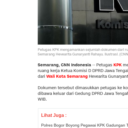
Petugas KPK mengamankan sejumlah dokumen dari ruan
Semarang Hevearita Gunaryanti Rahayu. Ilustrasi. (CNN
Semarang, CNN Indonesia
--
Petugas
KPK
me
ruang kerja Ketua Komisi D DPRD Jawa Tenga
dari
Wali Kota Semarang
Hevearita Gunaryant
Dokumen tersebut dimasukkan petugas ke ko
dibawa keluar dari Gedung DPRD Jawa Tengah 
WIB.
Lihat Juga :
Polres Bogor Boyong Pegawai KPK Gadungan 