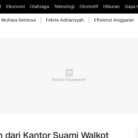
l
Ekonomi
Olahraga
Teknologi
Otomotif
Hiburan
Gaya 
Mutiara Sentosa
Febrie Adriansyah
Efisiensi Anggaran
dari Kantor Suami Walkot