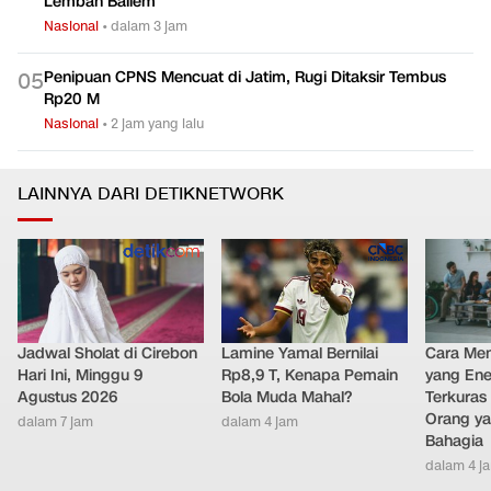
Lembah Baliem
Nasional
•
dalam 3 jam
Penipuan CPNS Mencuat di Jatim, Rugi Ditaksir Tembus
0
5
Rp20 M
Nasional
•
2 jam yang lalu
LAINNYA DARI DETIKNETWORK
Jadwal Sholat di Cirebon
Lamine Yamal Bernilai
Cara Men
Hari Ini, Minggu 9
Rp8,9 T, Kenapa Pemain
yang Ene
Agustus 2026
Bola Muda Mahal?
Terkuras
Orang ya
dalam 7 jam
dalam 4 jam
Bahagia
dalam 4 j