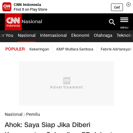
CNN Indonesia
Get
Find it on Play Store
Nasional
MENU
For You
Nasional
Internasional
Ekonomi
Olahraga
Teknolo
POPULER
Kekeringan
KMP Mutiara Sentosa
Febrie Adriansyah
Nasional
Pemilu
Ahok: Saya Siap Jika Diberi