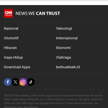
Nasional
Teknologi
Otomotif
Internasional
Hiburan
Ekonomi
Gaya Hidup
Olahraga
Download Apps
berbuatbaik.id
©2026 Trans Media, CNN name, logo and all associated elements (R) and ©
2026 Cable News Network, Inc. A Time Warner Company. All rights reserved.
CNN and the CNN logo are registered marks of Cable News Network, Inc.,
displayed with permission.