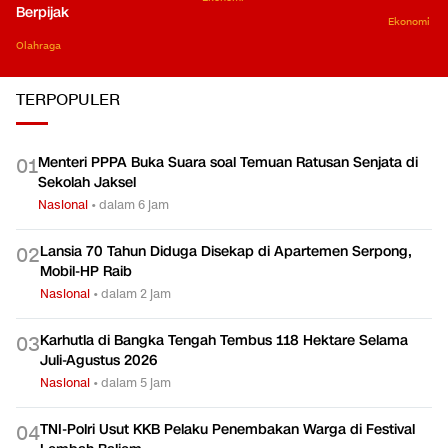
Berpijak
Ekonomi
Olahraga
TERPOPULER
Menteri PPPA Buka Suara soal Temuan Ratusan Senjata di
0
1
Sekolah Jaksel
Nasional
•
dalam 6 jam
Lansia 70 Tahun Diduga Disekap di Apartemen Serpong,
0
2
Mobil-HP Raib
Nasional
•
dalam 2 jam
Karhutla di Bangka Tengah Tembus 118 Hektare Selama
0
3
Juli-Agustus 2026
Nasional
•
dalam 5 jam
TNI-Polri Usut KKB Pelaku Penembakan Warga di Festival
0
4