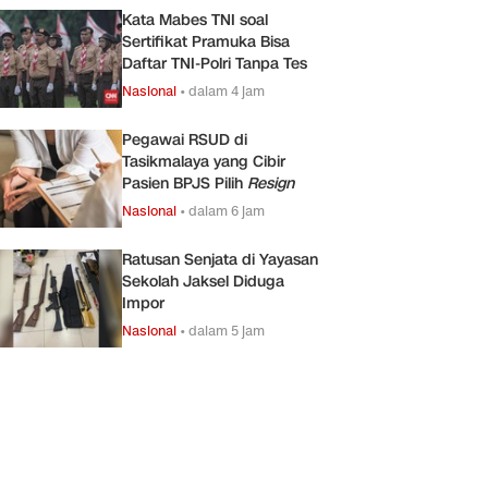
Kata Mabes TNI soal
Sertifikat Pramuka Bisa
Daftar TNI-Polri Tanpa Tes
Nasional
•
dalam 4 jam
Pegawai RSUD di
Tasikmalaya yang Cibir
Pasien BPJS Pilih
Resign
Nasional
•
dalam 6 jam
Ratusan Senjata di Yayasan
Sekolah Jaksel Diduga
Impor
Nasional
•
dalam 5 jam