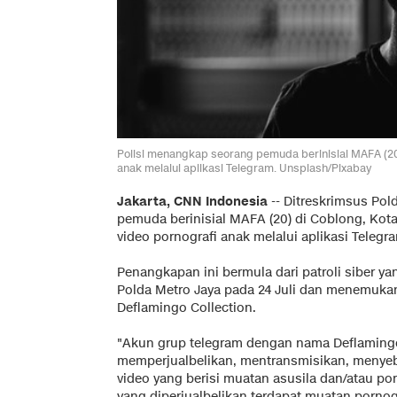
Polisi menangkap seorang pemuda berinisial MAFA (20)
anak melalui aplikasi Telegram. Unsplash/Pixabay
Jakarta, CNN Indonesia
--
Ditreskrimsus Pol
pemuda berinisial MAFA (20) di Coblong, Kot
video pornografi anak melalui aplikasi Telegr
Penangkapan ini bermula dari patroli siber y
Polda Metro Jaya pada 24 Juli dan menemuk
Deflamingo Collection.
"Akun grup telegram dengan nama Deflaming
memperjualbelikan, mentransmisikan, menye
video yang berisi muatan asusila dan/atau por
yang diperjualbelikan terdapat muatan pornog