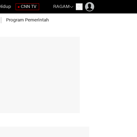
Hidup
CNN TV
RAGAM
Program Pemerintah