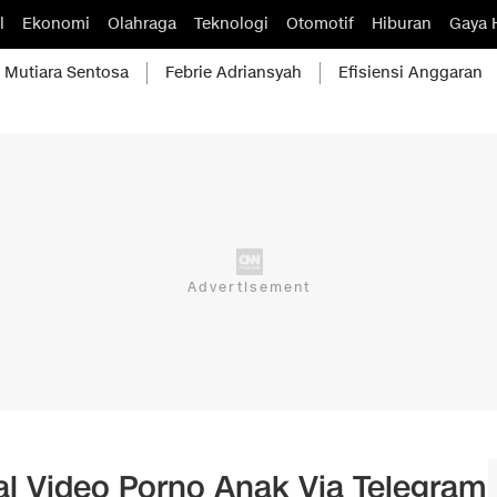
l
Ekonomi
Olahraga
Teknologi
Otomotif
Hiburan
Gaya 
Mutiara Sentosa
Febrie Adriansyah
Efisiensi Anggaran
l Video Porno Anak Via Telegram