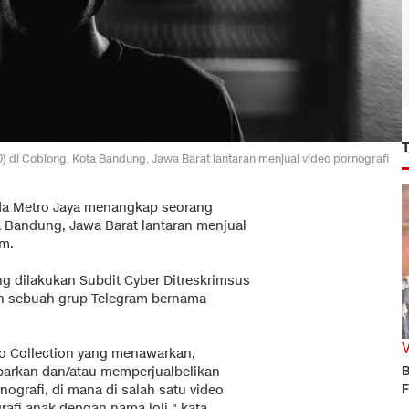
 di Coblong, Kota Bandung, Jawa Barat lantaran menjual video pornografi
da Metro Jaya menangkap seorang
a Bandung, Jawa Barat lantaran menjual
am.
ang dilakukan Subdit Cyber Ditreskrimsus
an sebuah grup Telegram bernama
o Collection yang menawarkan,
B
barkan dan/atau memperjualbelikan
F
nografi, di mana di salah satu video
rafi anak dengan nama loli," kata