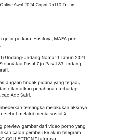
Online Awal 2024 Capai Rp110 Triliun
n gelar perkara. Hasilnya, MAFA pun
.
at (1) Undang-Undang Nomor 1 Tahun 2024
 29 dan/atau Pasal 7 jo Pasal 33 Undang-
afi.
as dugaan tindak pidana yang terjadi,
an dilanjutkan penahanan terhadap
cap Ade Safri.
embeberkan tersangka melakukan aksinya
rsebut melalui media sosial X.
g preview gambar dari video porno yang
hkan calon pembeli ke akun telegram
O COLLECTION," tuturnya.