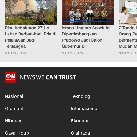
Picu Kebakaran 27 Ha
Istana Ungkap Sosok Ini
7 Tanda 
Lahan Berhari-hari, Pria di
Dipertimbangkan
Orang Pe
Pelalawan Jadi
Prabowo Jadi Calon
Bermenta
Tersangka
Gubernur BI
Mudah M
dalam 7 jam
dalam 7 jam
dalam 7 j
Nasional
Teknologi
Otomotif
Internasional
Hiburan
Ekonomi
Gaya Hidup
Olahraga