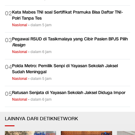
Kata Mabes TNI soal Sertifikat Pramuka Bisa Daftar TNI-
0
2
Polri Tanpa Tes
Nasional
•
dalam 5 jam
Pegawai RSUD di Tasikmalaya yang Cibir Pasien BPJS Pilih
0
3
Resign
Nasional
•
dalam 6 jam
Polda Metro: Pemilik Senpi di Yayasan Sekolah Jaksel
0
4
Sudah Meninggal
Nasional
•
dalam 5 jam
Ratusan Senjata di Yayasan Sekolah Jaksel Diduga Impor
0
5
Nasional
•
dalam 6 jam
LAINNYA DARI DETIKNETWORK