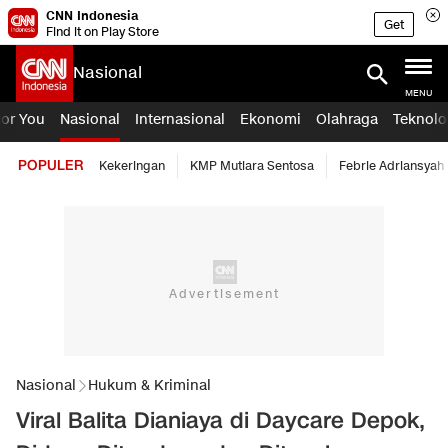
CNN Indonesia
Get
Find it on Play Store
Nasional
MENU
For You
Nasional
Internasional
Ekonomi
Olahraga
Teknolo
POPULER
Kekeringan
KMP Mutiara Sentosa
Febrie Adriansyah
Nasional
Hukum & Kriminal
Viral Balita Dianiaya di Daycare Depok,