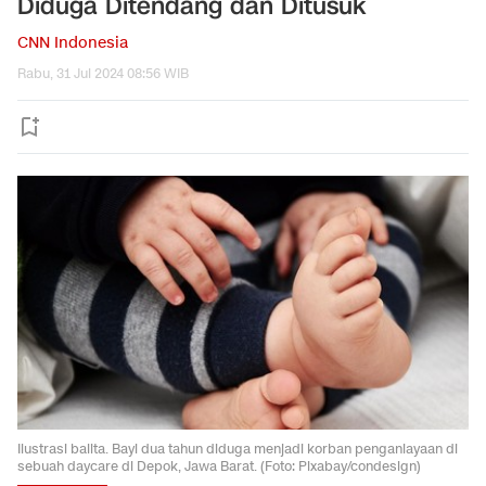
Diduga Ditendang dan Ditusuk
CNN Indonesia
Rabu, 31 Jul 2024 08:56 WIB
Ilustrasi balita. Bayi dua tahun diduga menjadi korban penganiayaan di
sebuah daycare di Depok, Jawa Barat. (Foto: Pixabay/condesign)