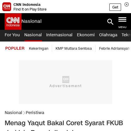
CNN Indonesia
Get
Find it on Play Store
Nasional
MENU
For You
Nasional
Internasional
Ekonomi
Olahraga
Tekn
POPULER
Kekeringan
KMP Mutiara Sentosa
Febrie Adriansyah
Nasional
Peristiwa
Menag Yaqut Bakal Coret Syarat FKUB