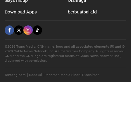
Gaya Hidup
Olahraga
Download Apps
berbuatbaik.id
©2026 Trans Media, CNN name, logo and all associated elements (R) and ©
2026 Cable News Network, Inc. A Time Warner Company. All rights reserved.
CNN and the CNN logo are registered marks of Cable News Network, Inc.,
displayed with permission.
Tentang Kami
|
Redaksi
|
Pedoman Media Siber
|
Disclaimer