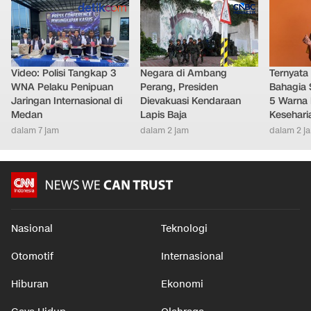
Video: Polisi Tangkap 3
Negara di Ambang
Ternyata
WNA Pelaku Penipuan
Perang, Presiden
Bahagia 
Jaringan Internasional di
Dievakuasi Kendaraan
5 Warna 
Medan
Lapis Baja
Kesehari
dalam 7 jam
dalam 2 jam
dalam 2 j
Nasional
Teknologi
Otomotif
Internasional
Hiburan
Ekonomi