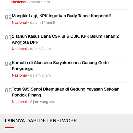
Nasional
•
dalam 1 jam
Mangkir Lagi, KPK Ingatkan Rudy Tanoe Kooperatif
0
2
Nasional
•
dalam 17 menit
1 Tahun Kasus Dana CSR BI & OJK, KPK Belum Tahan 2
0
3
Anggota DPR
Nasional
•
dalam 2 jam
Karhutla di Alun-alun Suryakancana Gunung Gede
0
4
Pangrango
Nasional
•
dalam 6 jam
Total 995 Senpi Ditemukan di Gedung Yayasan Sekolah
0
5
Pondok Pinang
Nasional
•
2 jam yang lalu
LAINNYA DARI DETIKNETWORK