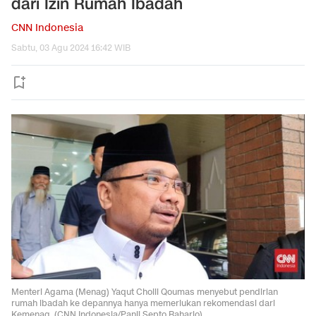
dari Izin Rumah Ibadah
CNN Indonesia
Sabtu, 03 Agu 2024 16:42 WIB
Menteri Agama (Menag) Yaqut Cholil Qoumas menyebut pendirian
rumah ibadah ke depannya hanya memerlukan rekomendasi dari
Kemenag. (CNN Indonesia/Panji Septo Raharjo)