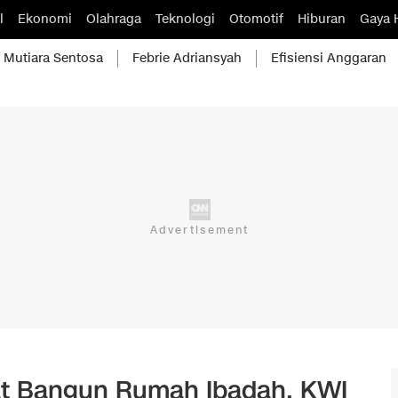
l
Ekonomi
Olahraga
Teknologi
Otomotif
Hiburan
Gaya 
Mutiara Sentosa
Febrie Adriansyah
Efisiensi Anggaran
rat Bangun Rumah Ibadah, KWI