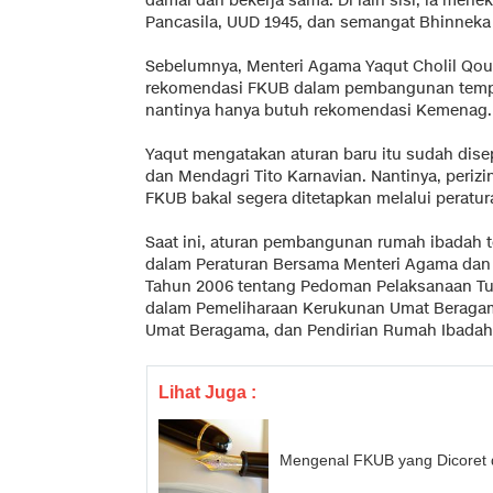
damai dan bekerja sama. Di lain sisi, ia me
Pancasila, UUD 1945, dan semangat Bhinneka 
Sebelumnya, Menteri Agama Yaqut Cholil Qo
rekomendasi FKUB dalam pembangunan tempa
nantinya hanya butuh rekomendasi Kemenag.
Yaqut mengatakan aturan baru itu sudah dis
dan Mendagri Tito Karnavian. Nantinya, peri
FKUB bakal segera ditetapkan melalui peratur
Saat ini, aturan pembangunan rumah ibadah te
dalam Peraturan Bersama Menteri Agama dan 
Tahun 2006 tentang Pedoman Pelaksanaan Tu
dalam Pemeliharaan Kerukunan Umat Beraga
Umat Beragama, dan Pendirian Rumah Ibadah
Lihat Juga :
Mengenal FKUB yang Dicoret 