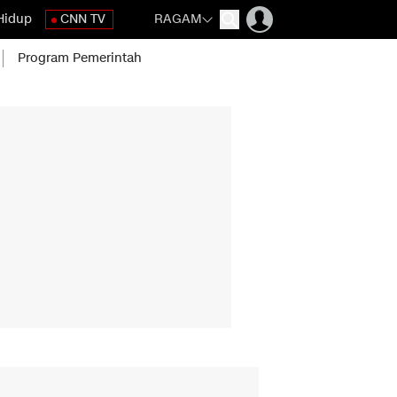
Hidup
CNN TV
RAGAM
Program Pemerintah