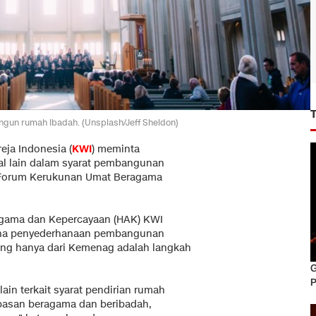
ngun rumah ibadah. (Unsplash/Jeff Sheldon)
eja Indonesia (
KWI
) meminta
l lain dalam syarat pembangunan
 Forum Kerukunan Umat Beragama
agama dan Kepercayaan (HAK) KWI
ana penyederhanaan pembangunan
ang hanya dari Kemenag adalah langkah
G
P
lain terkait syarat pendirian rumah
basan beragama dan beribadah,