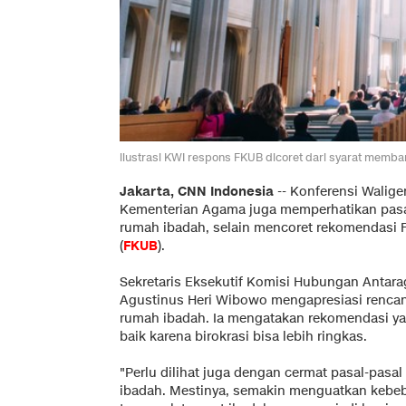
llustrasi KWI respons FKUB dicoret dari syarat memba
Jakarta, CNN Indonesia
--
Konferensi Waliger
Kementerian Agama juga memperhatikan pasa
rumah ibadah, selain mencoret rekomendasi
(
FKUB
).
Sekretaris Eksekutif Komisi Hubungan Antar
Agustinus Heri Wibowo mengapresiasi renc
rumah ibadah. Ia mengatakan rekomendasi y
baik karena birokrasi bisa lebih ringkas.
"Perlu dilihat juga dengan cermat pasal-pasal 
ibadah. Mestinya, semakin menguatkan kebe