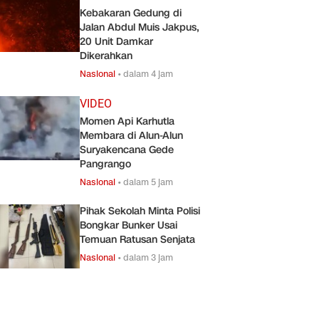
Kebakaran Gedung di
Jalan Abdul Muis Jakpus,
20 Unit Damkar
Dikerahkan
Nasional
•
dalam 4 jam
VIDEO
Momen Api Karhutla
Membara di Alun-Alun
Suryakencana Gede
Pangrango
Nasional
•
dalam 5 jam
Pihak Sekolah Minta Polisi
Bongkar Bunker Usai
Temuan Ratusan Senjata
Nasional
•
dalam 3 jam