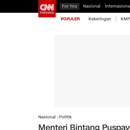
For You
Nasional
Internasiona
POPULER
Kekeringan
KMP 
Nasional
Politik
Menteri Bintang Puspay