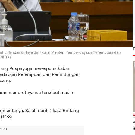
shuffle atas dirinya dari kursi Menteri Pemberdayaan Perempuan dan
DIPTA)
tang Puspayoga merespons kabar
mberdayaan Perempuan dan Perlindungan
cang.
aran menurutnya isu tersebut masih
omentar ya. Salah nanti," kata Bintang
(14/8).
P
S
MENT