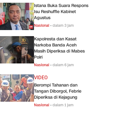
Istana Buka Suara Respons
Isu Reshuffle Kabinet
Agustus
Nasional
•
dalam 3 jam
Kapolresta dan Kasat
Narkoba Banda Aceh
Masih Diperiksa di Mabes
Polri
Nasional
•
dalam 6 jam
VIDEO
Berompi Tahanan dan
Tangan Diborgol, Febrie
Diperiksa di Kejagung
Nasional
•
dalam 1 jam