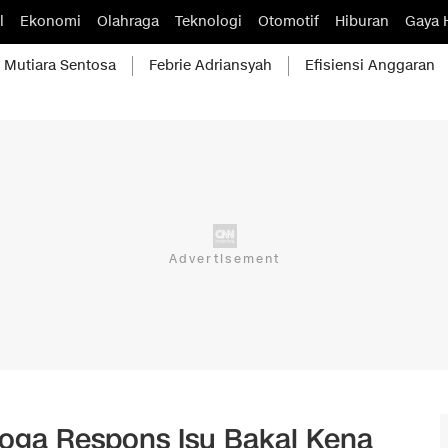
l
Ekonomi
Olahraga
Teknologi
Otomotif
Hiburan
Gaya 
Mutiara Sentosa
Febrie Adriansyah
Efisiensi Anggaran
oga Respons Isu Bakal Kena