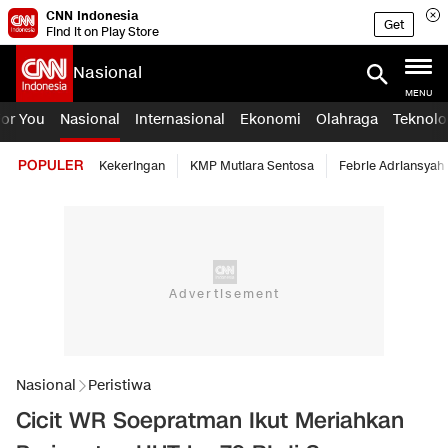
CNN Indonesia
Get
Find it on Play Store
Nasional
MENU
For You
Nasional
Internasional
Ekonomi
Olahraga
Teknolo
POPULER
Kekeringan
KMP Mutiara Sentosa
Febrie Adriansyah
Nasional
Peristiwa
Cicit WR Soepratman Ikut Meriahkan