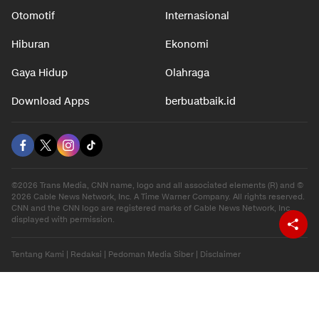
Otomotif
Internasional
Hiburan
Ekonomi
Gaya Hidup
Olahraga
Download Apps
berbuatbaik.id
©2026 Trans Media, CNN name, logo and all associated elements (R) and ©
2026 Cable News Network, Inc. A Time Warner Company. All rights reserved.
CNN and the CNN logo are registered marks of Cable News Network, Inc.,
displayed with permission.
Tentang Kami
|
Redaksi
|
Pedoman Media Siber
|
Disclaimer