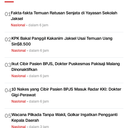
Fakta-fakta Temuan Ratusan Senjata di Yayasan Sekolah
0
1
Jaksel
Nasional
•
dalam 6 jam
KPK Bakal Panggil Kakanim Jaksel Usai Temuan Uang
0
2
Sin$8.500
Nasional
•
dalam 6 jam
Ikut Cibir Pasien BPJS, Dokter Puskesmas Pakisaji Malang
0
3
Dinonaktifkan
Nasional
•
dalam 6 jam
10 Nakes yang Cibir Pasien BPJS Masuk Radar KKI: Dokter
0
4
Gigi-Perawat
Nasional
•
dalam 6 jam
Wacana Pilkada Tanpa Wakil, Golkar Ingatkan Pengganti
0
5
Kepala Daerah
Nasional
•
dalam 3 jam