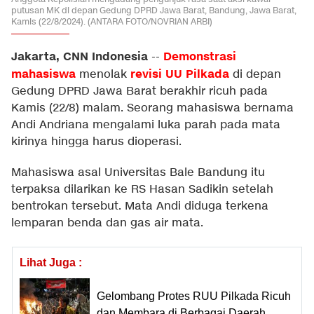
putusan MK di depan Gedung DPRD Jawa Barat, Bandung, Jawa Barat,
Kamis (22/8/2024). (ANTARA FOTO/NOVRIAN ARBI)
Jakarta, CNN Indonesia
Demonstrasi
--
mahasiswa
revisi UU Pilkada
menolak
di depan
Gedung DPRD Jawa Barat berakhir ricuh pada
Kamis (22/8) malam. Seorang mahasiswa bernama
Andi Andriana mengalami luka parah pada mata
kirinya hingga harus dioperasi.
Mahasiswa asal Universitas Bale Bandung itu
terpaksa dilarikan ke RS Hasan Sadikin setelah
bentrokan tersebut. Mata Andi diduga terkena
lemparan benda dan gas air mata.
Lihat Juga :
Gelombang Protes RUU Pilkada Ricuh
dan Membara di Berbagai Daerah