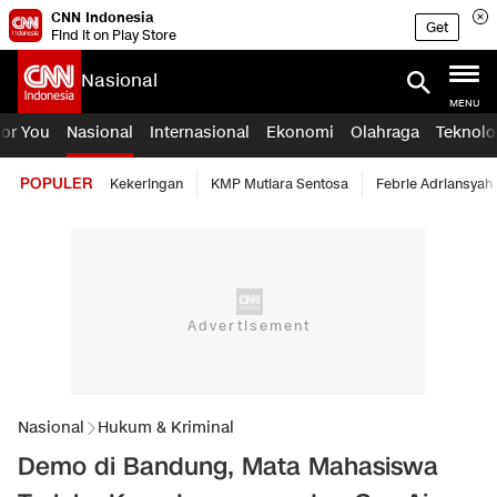
CNN Indonesia
Get
Find it on Play Store
Nasional
MENU
For You
Nasional
Internasional
Ekonomi
Olahraga
Teknolo
POPULER
Kekeringan
KMP Mutiara Sentosa
Febrie Adriansyah
Nasional
Hukum & Kriminal
Demo di Bandung, Mata Mahasiswa