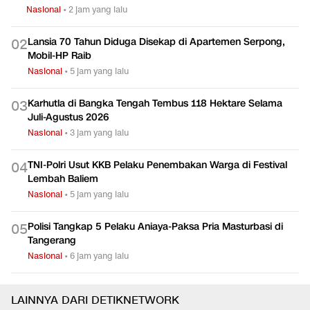
Nasional
•
2 jam yang lalu
Lansia 70 Tahun Diduga Disekap di Apartemen Serpong,
0
2
Mobil-HP Raib
Nasional
•
5 jam yang lalu
Karhutla di Bangka Tengah Tembus 118 Hektare Selama
0
3
Juli-Agustus 2026
Nasional
•
3 jam yang lalu
TNI-Polri Usut KKB Pelaku Penembakan Warga di Festival
0
4
Lembah Baliem
Nasional
•
5 jam yang lalu
Polisi Tangkap 5 Pelaku Aniaya-Paksa Pria Masturbasi di
0
5
Tangerang
Nasional
•
6 jam yang lalu
LAINNYA DARI DETIKNETWORK