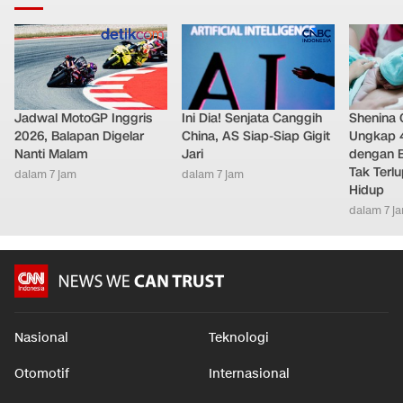
Jadwal MotoGP Inggris
Ini Dia! Senjata Canggih
Shenina
2026, Balapan Digelar
China, AS Siap-Siap Gigit
Ungkap 
Nanti Malam
Jari
dengan 
Tak Terl
dalam 7 jam
dalam 7 jam
Hidup
dalam 7 j
Nasional
Teknologi
Otomotif
Internasional