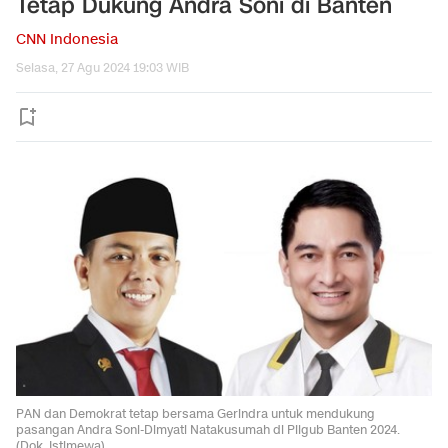
Tetap Dukung Andra Soni di Banten
CNN Indonesia
Selasa, 27 Agu 2024 19:03 WIB
PAN dan Demokrat tetap bersama Gerindra untuk mendukung
pasangan Andra Soni-Dimyati Natakusumah di Pilgub Banten 2024.
(Dok. Istimewa)