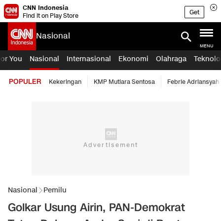
CNN Indonesia
Get
Find it on Play Store
Nasional
MENU
For You
Nasional
Internasional
Ekonomi
Olahraga
Teknolo
POPULER
Kekeringan
KMP Mutiara Sentosa
Febrie Adriansyah
Nasional
Pemilu
Golkar Usung Airin, PAN-Demokrat