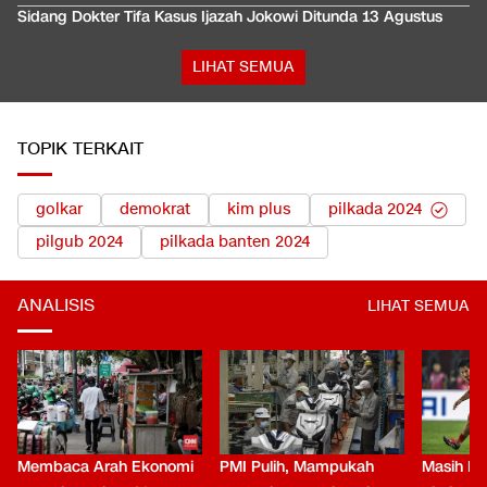
Sidang Dokter Tifa Kasus Ijazah Jokowi Ditunda 13 Agustus
LIHAT SEMUA
TOPIK TERKAIT
golkar
demokrat
kim plus
pilkada 2024
pilgub 2024
pilkada banten 2024
ANALISIS
LIHAT SEMUA
Membaca Arah Ekonomi
PMI Pulih, Mampukah
Masih Be