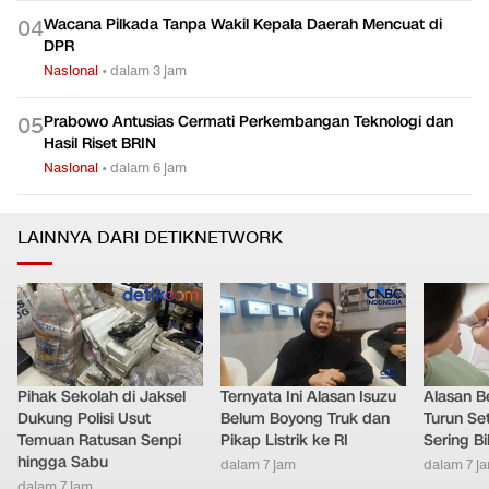
Wacana Pilkada Tanpa Wakil Kepala Daerah Mencuat di
0
4
DPR
Nasional
•
dalam 3 jam
Prabowo Antusias Cermati Perkembangan Teknologi dan
0
5
Hasil Riset BRIN
Nasional
•
dalam 6 jam
LAINNYA DARI DETIKNETWORK
Pihak Sekolah di Jaksel
Ternyata Ini Alasan Isuzu
Alasan B
Dukung Polisi Usut
Belum Boyong Truk dan
Turun Set
Temuan Ratusan Senpi
Pikap Listrik ke RI
Sering Bi
hingga Sabu
dalam 7 jam
dalam 7 j
dalam 7 jam