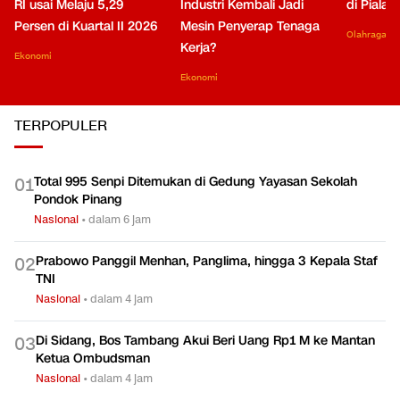
RI usai Melaju 5,29
Industri Kembali Jadi
di Piala
Persen di Kuartal II 2026
Mesin Penyerap Tenaga
Olahraga
Kerja?
Ekonomi
Ekonomi
TERPOPULER
Total 995 Senpi Ditemukan di Gedung Yayasan Sekolah
0
1
Pondok Pinang
Nasional
•
dalam 6 jam
Prabowo Panggil Menhan, Panglima, hingga 3 Kepala Staf
0
2
TNI
Nasional
•
dalam 4 jam
Di Sidang, Bos Tambang Akui Beri Uang Rp1 M ke Mantan
0
3
Ketua Ombudsman
Nasional
•
dalam 4 jam