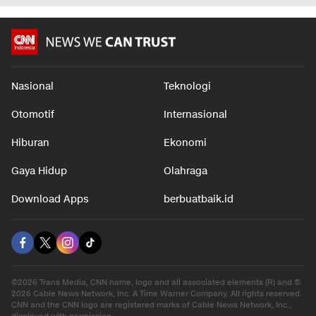
Nasional
Teknologi
Otomotif
Internasional
Hiburan
Ekonomi
Gaya Hidup
Olahraga
Download Apps
berbuatbaik.id
©2026 Trans Media, CNN name, logo and all associated elements (R) and ©
2026 Cable News Network, Inc. A Time Warner Company. All rights reserved.
CNN and the CNN logo are registered marks of Cable News Network, Inc.,