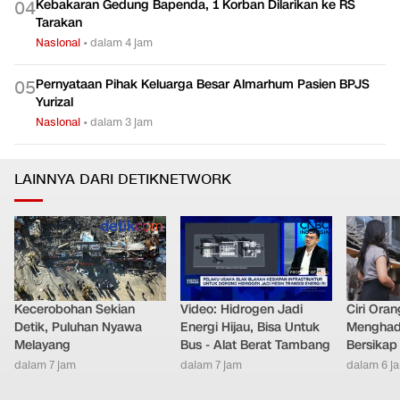
Kebakaran Gedung Bapenda, 1 Korban Dilarikan ke RS
0
4
Tarakan
Nasional
•
dalam 4 jam
Pernyataan Pihak Keluarga Besar Almarhum Pasien BPJS
0
5
Yurizal
Nasional
•
dalam 3 jam
LAINNYA DARI DETIKNETWORK
Kecerobohan Sekian
Video: Hidrogen Jadi
Ciri Oran
Detik, Puluhan Nyawa
Energi Hijau, Bisa Untuk
Menghad
Melayang
Bus - Alat Berat Tambang
Bersikap
dalam 7 jam
dalam 7 jam
dalam 6 j