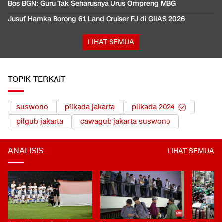
Bos BGN: Guru Tak Seharusnya Urus Ompreng MBG
Jusuf Hamka Borong 61 Land Cruiser FJ di GIIAS 2026
LIHAT SEMUA
TOPIK TERKAIT
suswono
pilkada jakarta
pilkada 2024
pilgub jakarta
cawagub jakarta suswono
ANALISIS
LIHAT SEMUA