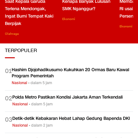
Saat Kepala Garuda
Kenapa Banyak Lulusan
Membaca
Terlena Mendongak,
SMK Nganggur?
RI usai M
Ingat Bumi Tempat Kaki
Persen di
Ekonomi
Berpijak
Ekonomi
Olahraga
TERPOPULER
Hashim Djojohadikusumo Kukuhkan 20 Ormas Baru Kawal
0
1
Program Pemerintah
Nasional
•
dalam 5 jam
Polda Metro Pastikan Kondisi Jakarta Aman Terkendali
0
2
Nasional
•
dalam 5 jam
Detik-detik Kebakaran Hebat Lahap Gedung Bapenda DKI
0
3
Nasional
•
dalam 2 jam