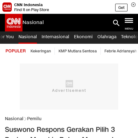
CNN Indonesia
Get
Find it on Play Store
Nasional
MENU
For You
Nasional
Internasional
Ekonomi
Olahraga
Teknolo
POPULER
Kekeringan
KMP Mutiara Sentosa
Febrie Adriansyah
Nasional
Pemilu
Suswono Respons Gerakan Pilih 3