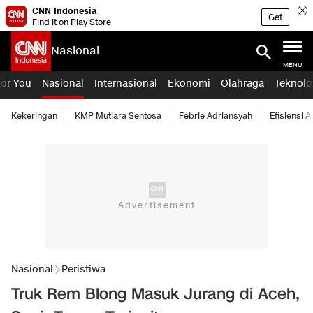
CNN Indonesia
Get
Find it on Play Store
Nasional
MENU
For You
Nasional
Internasional
Ekonomi
Olahraga
Teknolo
Kekeringan
KMP Mutiara Sentosa
Febrie Adriansyah
Efisiensi 
Nasional
Peristiwa
Truk Rem Blong Masuk Jurang di Aceh,