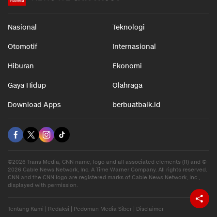
Nasional
Teknologi
Otomotif
Internasional
Hiburan
Ekonomi
Gaya Hidup
Olahraga
Download Apps
berbuatbaik.id
©2026 Trans Media, CNN name, logo and all associated elements (R) and ©
2026 Cable News Network, Inc. A Time Warner Company. All rights reserved.
CNN and the CNN logo are registered marks of Cable News Network, Inc.,
displayed with permission.
Tentang Kami
|
Redaksi
|
Pedoman Media Siber
|
Disclaimer