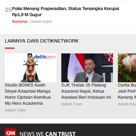
Polisi Menang Praperadilan, Status Tersangka Korupsi
0
5
Rp1,9 M Gugur
Nasional
•
dalam 6 jam
LAINNYA DARI DETIKNETWORK
Studio BONES Kasih
OJK Tindak 15 Pialang
Cerita B
Sinyal Adaptasi Manga
Asuransi Ilegal, Ketua
Jadi Per
Horor Ciptaan Komikus
Asosiasi Beri Imbauan Ini
Kenang 
My Hero Academia
dalam 7 jam
dalam 6 j
dalam 7 jam