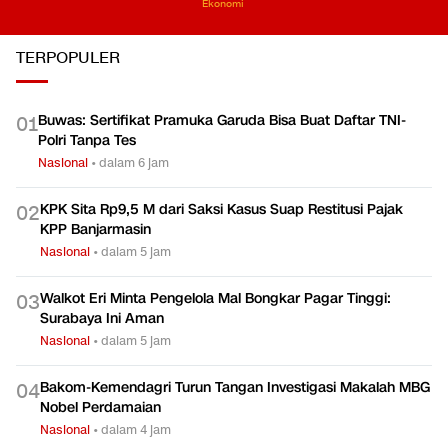
Ekonomi
TERPOPULER
Buwas: Sertifikat Pramuka Garuda Bisa Buat Daftar TNI-
0
1
Polri Tanpa Tes
Nasional
•
dalam 6 jam
KPK Sita Rp9,5 M dari Saksi Kasus Suap Restitusi Pajak
0
2
KPP Banjarmasin
Nasional
•
dalam 5 jam
Walkot Eri Minta Pengelola Mal Bongkar Pagar Tinggi:
0
3
Surabaya Ini Aman
Nasional
•
dalam 5 jam
Bakom-Kemendagri Turun Tangan Investigasi Makalah MBG
0
4
Nobel Perdamaian
Nasional
•
dalam 4 jam