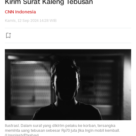
Kirim Surat Kaleng Tebusan
CNN Indonesia
Kamis, 12 Sep 2024 14:28 WIB
Ilustrasi. Dalam surat yang dikirim pelaku ke korban, tersangka
meminta uang tebusan sebesar Rp70 juta jika ingin mobil kembali.
(Unsplash/Pixabay)