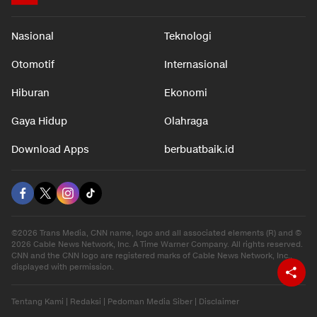
Nasional
Teknologi
Otomotif
Internasional
Hiburan
Ekonomi
Gaya Hidup
Olahraga
Download Apps
berbuatbaik.id
©2026 Trans Media, CNN name, logo and all associated elements (R) and ©
2026 Cable News Network, Inc. A Time Warner Company. All rights reserved.
CNN and the CNN logo are registered marks of Cable News Network, Inc.,
displayed with permission.
Tentang Kami
|
Redaksi
|
Pedoman Media Siber
|
Disclaimer