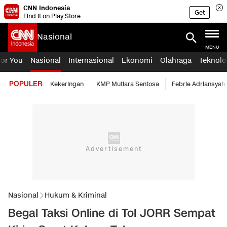
CNN Indonesia
Get
Find it on Play Store
Nasional
MENU
For You
Nasional
Internasional
Ekonomi
Olahraga
Teknolo
POPULER
Kekeringan
KMP Mutiara Sentosa
Febrie Adriansyah
Nasional
Hukum & Kriminal
Begal Taksi Online di Tol JORR Sempat