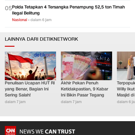
Polda Tetapkan 4 Tersangka Penampung 52,5 ton Timah
0
5
Ilegal Belitung
Nasional
•
dalam 6 jam
LAINNYA DARI DETIKNETWORK
Penulisan Ucapan HUT RI
Akhir Pekan Penuh
Terpopule
yang Benar, Bagian Ini
Ketidakpastian, 9 Kabar
Willy Ik
Sering Salah!
Ini Bikin Pasar Tegang
Masjid d
dalam 7 jam
dalam 7 jam
dalam 6 j