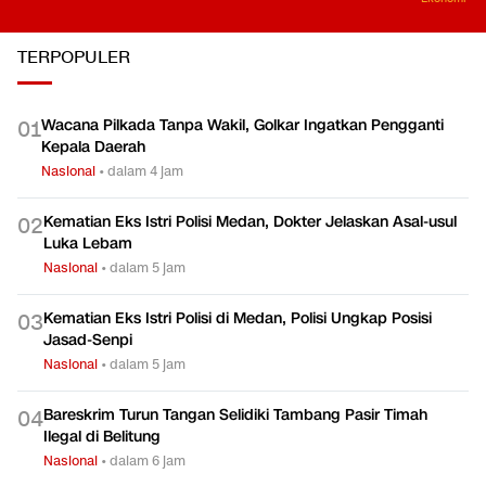
TERPOPULER
Wacana Pilkada Tanpa Wakil, Golkar Ingatkan Pengganti
0
1
Kepala Daerah
Nasional
•
dalam 4 jam
Kematian Eks Istri Polisi Medan, Dokter Jelaskan Asal-usul
0
2
Luka Lebam
Nasional
•
dalam 5 jam
Kematian Eks Istri Polisi di Medan, Polisi Ungkap Posisi
0
3
Jasad-Senpi
Nasional
•
dalam 5 jam
Bareskrim Turun Tangan Selidiki Tambang Pasir Timah
0
4
Ilegal di Belitung
Nasional
•
dalam 6 jam