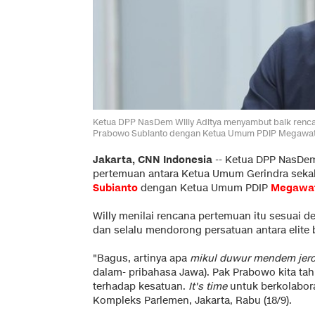
Ketua DPP NasDem Willy Aditya menyambut baik renca
Prabowo Subianto dengan Ketua Umum PDIP Megawati S
Jakarta, CNN Indonesia
--
Ketua DPP NasDem
pertemuan antara Ketua Umum Gerindra sekali
Subianto
dengan Ketua Umum PDIP
Megawat
Willy menilai rencana pertemuan itu sesuai 
dan selalu mendorong persatuan antara elite
"Bagus, artinya apa
mikul duwur mendem jer
dalam- pribahasa Jawa). Pak Prabowo kita ta
terhadap kesatuan.
It's time
untuk berkolaboras
Kompleks Parlemen, Jakarta, Rabu (18/9).