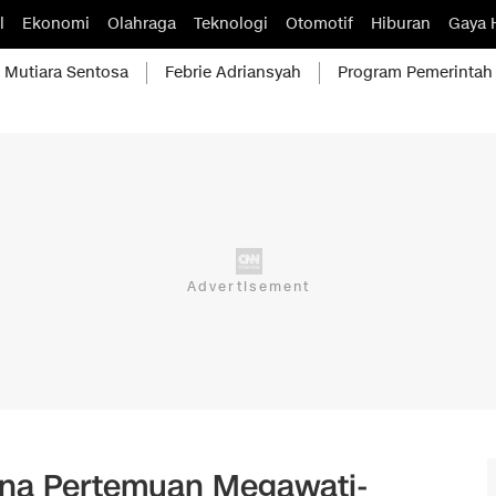
l
Ekonomi
Olahraga
Teknologi
Otomotif
Hiburan
Gaya 
Mutiara Sentosa
Febrie Adriansyah
Program Pemerintah
na Pertemuan Megawati-