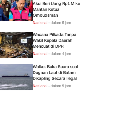
Akui Beri Uang Rp1 M ke
Mantan Ketua
Ombudsman
Nasional
•
dalam 5 jam
Wacana Pilkada Tanpa
Wakil Kepala Daerah
Mencuat di DPR
Nasional
•
dalam 4 jam
Walkot Buka Suara soal
Dugaan Laut di Batam
Dikapling Secara Ilegal
Nasional
•
dalam 5 jam