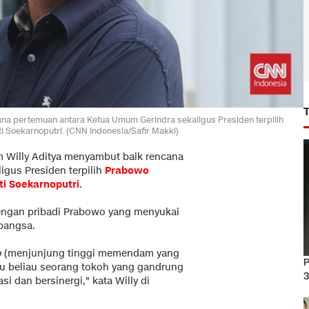
na pertemuan antara Ketua Umum Gerindra sekaligus Presiden terpilih
oekarnoputri. (CNN Indonesia/Safir Makki)
 Willy Aditya menyambut baik rencana
gus Presiden terpilih
Prabowo
i Soekarnoputri
.
dengan pribadi Prabowo yang menyukai
 bangsa.
o
(menjunjung tinggi memendam yang
P
hu beliau seorang tokoh yang gandrung
3
i dan bersinergi," kata Willy di