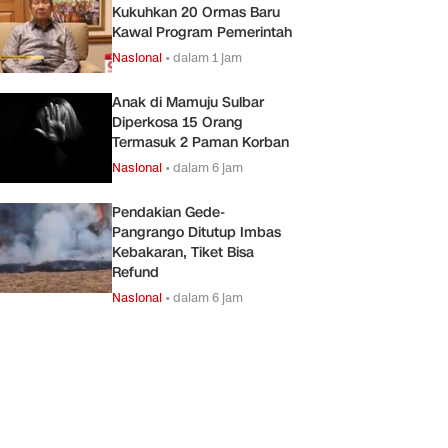
Kukuhkan 20 Ormas Baru
Kawal Program Pemerintah
Nasional
•
dalam 1 jam
Anak di Mamuju Sulbar
Diperkosa 15 Orang
Termasuk 2 Paman Korban
Nasional
•
dalam 6 jam
Pendakian Gede-
Pangrango Ditutup Imbas
Kebakaran, Tiket Bisa
Refund
Nasional
•
dalam 6 jam