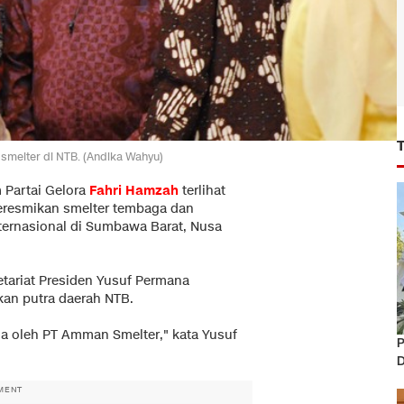
 smelter di NTB. (Andika Wahyu)
 Partai Gelora
Fahri Hamzah
terlihat
eresmikan smelter tembaga dan
ernasional di Sumbawa Barat, Nusa
etariat Presiden Yusuf Permana
an putra daerah NTB.
ga oleh PT Amman Smelter," kata Yusuf
P
D
MENT