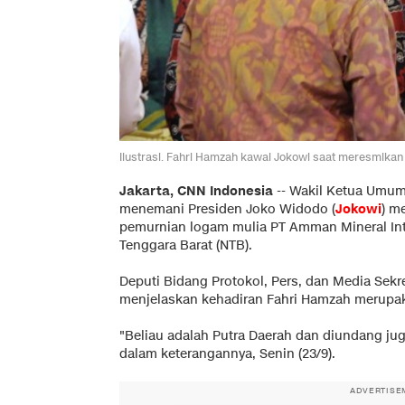
Ilustrasi. Fahri Hamzah kawal Jokowi saat meresmikan
Jakarta, CNN Indonesia
--
Wakil Ketua Umum
menemani Presiden Joko Widodo (
Jokowi
) m
pemurnian logam mulia PT Amman Mineral Int
Tenggara Barat (NTB).
Deputi Bidang Protokol, Pers, dan Media Sekr
menjelaskan kehadiran Fahri Hamzah merupak
"Beliau adalah Putra Daerah dan diundang ju
dalam keterangannya, Senin (23/9).
ADVERTISE