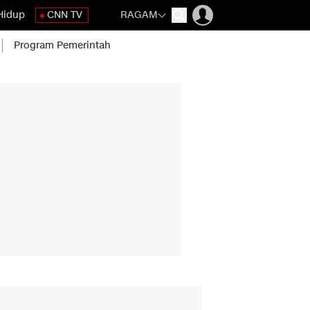
Hidup
CNN TV
RAGAM
Program Pemerintah