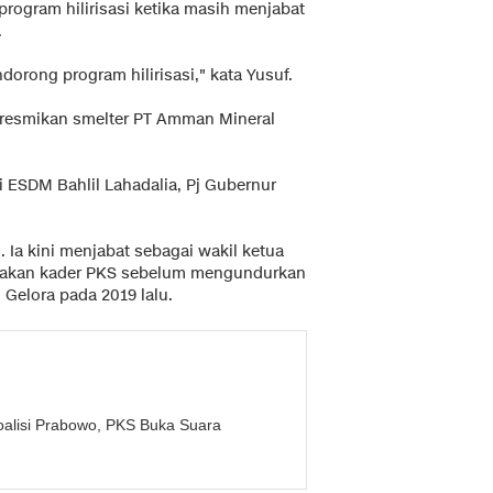
rogram hilirisasi ketika masih menjabat
.
orong program hilirisasi," kata Yusuf.
meresmikan smelter PT Amman Mineral
i ESDM Bahlil Lahadalia, Pj Gubernur
Ia kini menjabat sebagai wakil ketua
upakan kader PKS sebelum mengundurkan
 Gelora pada 2019 lalu.
Koalisi Prabowo, PKS Buka Suara