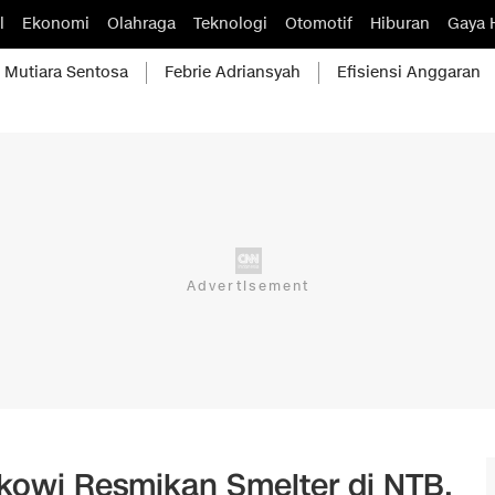
l
Ekonomi
Olahraga
Teknologi
Otomotif
Hiburan
Gaya 
Mutiara Sentosa
Febrie Adriansyah
Efisiensi Anggaran
kowi Resmikan Smelter di NTB,