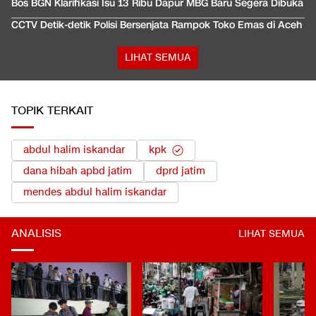
Bos BGN Klarifikasi Isu 13 Ribu Dapur MBG Baru Segera Dibuka
CCTV Detik-detik Polisi Bersenjata Rampok Toko Emas di Aceh
LIHAT SEMUA
TOPIK TERKAIT
abdul halim iskandar
kpk
dana hibah apbd jatim
dprd jatim
mendes abdul halim iskandar
ANALISIS
LIHAT SEMUA