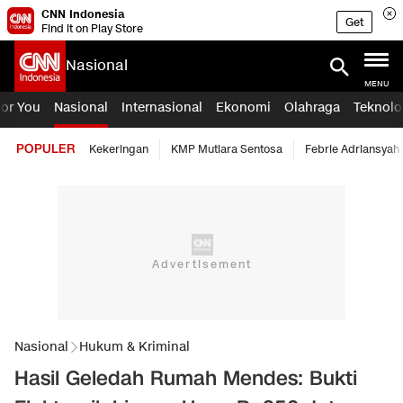
CNN Indonesia
Get
Find it on Play Store
Nasional
MENU
For You
Nasional
Internasional
Ekonomi
Olahraga
Teknolo
POPULER
Kekeringan
KMP Mutiara Sentosa
Febrie Adriansyah
Nasional
Hukum & Kriminal
Hasil Geledah Rumah Mendes: Bukti