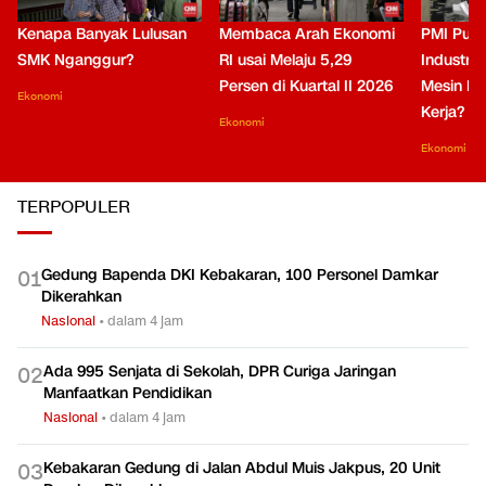
Kenapa Banyak Lulusan
Membaca Arah Ekonomi
PMI Puli
SMK Nganggur?
RI usai Melaju 5,29
Industri 
Persen di Kuartal II 2026
Mesin Pe
Ekonomi
Kerja?
Ekonomi
Ekonomi
TERPOPULER
Gedung Bapenda DKI Kebakaran, 100 Personel Damkar
0
1
Dikerahkan
Nasional
•
dalam 4 jam
Ada 995 Senjata di Sekolah, DPR Curiga Jaringan
0
2
Manfaatkan Pendidikan
Nasional
•
dalam 4 jam
Kebakaran Gedung di Jalan Abdul Muis Jakpus, 20 Unit
0
3