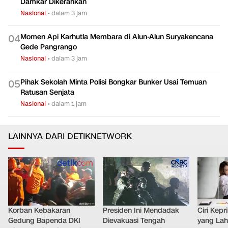
Damkar Dikerahkan
Nasional
•
dalam 3 jam
Momen Api Karhutla Membara di Alun-Alun Suryakencana
0
4
Gede Pangrango
Nasional
•
dalam 3 jam
Pihak Sekolah Minta Polisi Bongkar Bunker Usai Temuan
0
5
Ratusan Senjata
Nasional
•
dalam 1 jam
LAINNYA DARI DETIKNETWORK
Korban Kebakaran
Presiden Ini Mendadak
Ciri Kep
Gedung Bapenda DKI
Dievakuasi Tengah
yang Lahi