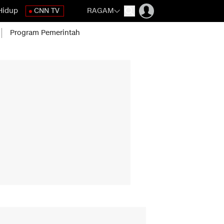
Hidup
CNN TV
RAGAM
Program Pemerintah