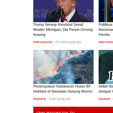
Trump Serang Kandidat Senat
Politiku
Muslim Michigan: Dia Penuh Omong
Kecaman
Kosong
Pemilu
Internasional
• 22 menit yang lalu
Internasio
Penampakan Kebakaran Hutan 80
Istilah B
Hektare di Kawasan Gunung Bromo
dengan 
Nasional
• 6 jam yang lalu
Edukasi
•