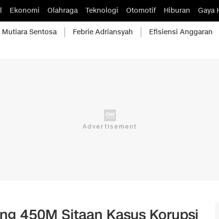
l
Ekonomi
Olahraga
Teknologi
Otomotif
Hiburan
Gaya 
Mutiara Sentosa
Febrie Adriansyah
Efisiensi Anggaran
g 450M Sitaan Kasus Korupsi