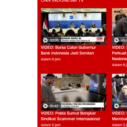
CNN INDONESIA TV
03:05
03:
VIDEO: Bursa Calon Gubernur
VIDEO: 
Bank Indonesia Jadi Sorotan
Perkuat
Nasiona
dalam 6 jam
dalam 6 
01:42
01:
VIDEO: Polda Sumut Bongkar
VIDEO: 
Sindikat Scammer Internasional
Membati
dalam 5 jam
dalam 3 