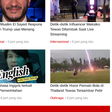
s Muslim El Sayed Respons
Detik-detik Influencer Meksiko
 Trump usai Menang
Tewas Ditembak Saat Live
Streaming
nal
• 3 jam yang lalu
Internasional
• 6 jam yang lalu
ahasa Inggris terkait
Detik-detik Horor Pemain Bola di
Pemerintahan
Thailand Tewas Tersambar Petir
 6 jam yang lalu
Olahraga
• 9 jam yang lalu