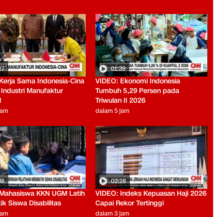
27
01:39
Kerja Sama Indonesia-Cina
VIDEO: Ekonomi Indonesia
 Industri Manufaktur
Tumbuh 5,29 Persen pada
l
Triwulan II 2026
jam
dalam 5 jam
08
02:28
Mahasiswa KKN UGM Latih
VIDEO: Indeks Kepuasan Haji 2026
k Siswa Disabilitas
Capai Rekor Tertinggi
jam
dalam 3 jam