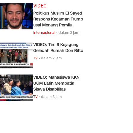
VIDEO
Politikus Muslim El Sayed
Respons Kecaman Trump
usai Menang Pemilu
Internasional
•
dalam 3 jam
VIDEO: Tim 9 Kejagung
Geledah Rumah Don Ritto
TV
•
dalam 2 jam
VIDEO: Mahasiswa KKN
UGM Latih Membatik
Siswa Disabilitas
TV
•
dalam 3 jam