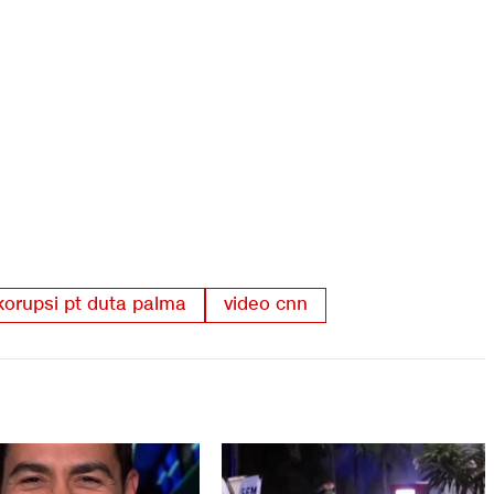
korupsi pt duta palma
video cnn