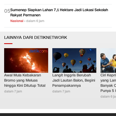
Sumenep Siapkan Lahan 7,1 Hektare Jadi Lokasi Sekolah
0
5
Rakyat Permanen
Nasional
•
dalam 6 jam
LAINNYA DARI DETIKNETWORK
Awal Mula Kebakaran
Langit Inggris Berubah
Ciri Kep
Bromo yang Meluas
Jadi Lautan Balon, Begini
yang Lan
hingga Kini Ditutup Total
Penampakannya
Banyak O
Punya 5 
dalam 7 jam
dalam 7 jam
dalam 6 j