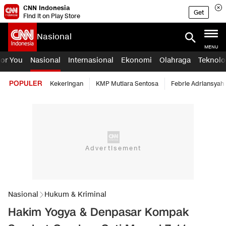
CNN Indonesia
Get
Find it on Play Store
Nasional
MENU
For You
Nasional
Internasional
Ekonomi
Olahraga
Teknolo
POPULER
Kekeringan
KMP Mutiara Sentosa
Febrie Adriansyah
Nasional
Hukum & Kriminal
Hakim Yogya & Denpasar Kompak