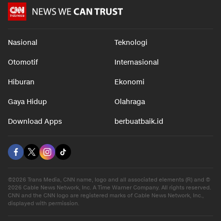
Nasional
Teknologi
Otomotif
Internasional
Hiburan
Ekonomi
Gaya Hidup
Olahraga
Download Apps
berbuatbaik.id
©2026 Trans Media, CNN name, logo and all associated elements (R) and ©
2026 Cable News Network, Inc. A Time Warner Company. All rights reserved.
CNN and the CNN logo are registered marks of Cable News Network, Inc.,
displayed with permission.