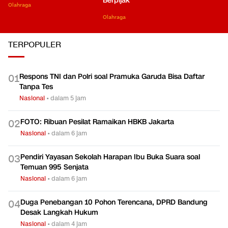
Berpijak
Olahraga
Olahraga
TERPOPULER
Respons TNI dan Polri soal Pramuka Garuda Bisa Daftar
0
1
Tanpa Tes
Nasional
•
dalam 5 jam
FOTO: Ribuan Pesilat Ramaikan HBKB Jakarta
0
2
Nasional
•
dalam 6 jam
Pendiri Yayasan Sekolah Harapan Ibu Buka Suara soal
0
3
Temuan 995 Senjata
Nasional
•
dalam 6 jam
Duga Penebangan 10 Pohon Terencana, DPRD Bandung
0
4
Desak Langkah Hukum
Nasional
•
dalam 4 jam