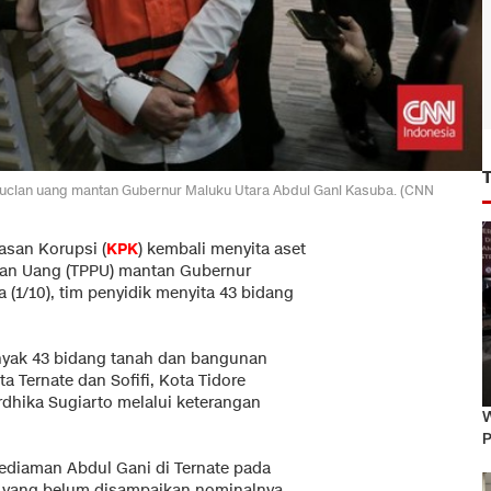
cucian uang mantan Gubernur Maluku Utara Abdul Gani Kasuba. (CNN
san Korupsi (
KPK
) kembali menyita aset
ian Uang (TPPU) mantan Gubernur
 (1/10), tim penyidik menyita 43 bidang
nyak 43 bidang tanah dan bangunan
a Ternate dan Sofifi, Kota Tidore
rdhika Sugiarto melalui keterangan
W
P
ediaman Abdul Gani di Ternate pada
i yang belum disampaikan nominalnya.