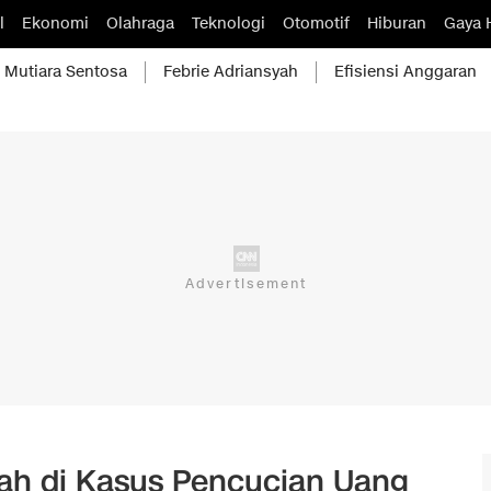
l
Ekonomi
Olahraga
Teknologi
Otomotif
Hiburan
Gaya 
Mutiara Sentosa
Febrie Adriansyah
Efisiensi Anggaran
ah di Kasus Pencucian Uang