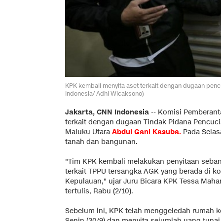
KPK kembali menyita aset terkait dengan dugaan pen
Indonesia/ Adhi Wicaksono)
Jakarta, CNN Indonesia
--
Komisi Pemberanta
terkait dengan dugaan Tindak Pidana Pencuc
Maluku Utara
Abdul Gani Kasuba
.
Pada Selasa
tanah dan bangunan.
"Tim KPK kembali melakukan penyitaan seba
terkait TPPU tersangka AGK yang berada di kot
Kepulauan," ujar Juru Bicara KPK Tessa Maha
tertulis, Rabu (2/10).
Sebelum ini, KPK telah menggeledah rumah k
Senin (30/9) dan menyita sejumlah uang tuna