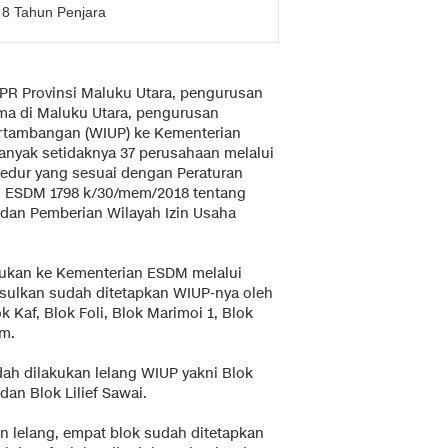
 8 Tahun Penjara
UPR Provinsi Maluku Utara, pengurusan
ama di Maluku Utara, pengurusan
ertambangan (WIUP) ke Kementerian
anyak setidaknya 37 perusahaan melalui
sedur yang sesuai dengan Peraturan
i ESDM 1798 k/30/mem/2018 tentang
dan Pemberian Wilayah Izin Usaha
jukan ke Kementerian ESDM melalui
usulkan sudah ditetapkan WIUP-nya oleh
Kaf, Blok Foli, Blok Marimoi 1, Blok
um.
udah dilakukan lelang WIUP yakni Blok
dan Blok Lilief Sawai.
n lelang, empat blok sudah ditetapkan