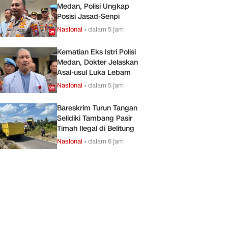
Medan, Polisi Ungkap
Posisi Jasad-Senpi
Nasional
•
dalam 5 jam
Kematian Eks Istri Polisi
Medan, Dokter Jelaskan
Asal-usul Luka Lebam
Nasional
•
dalam 5 jam
Bareskrim Turun Tangan
Selidiki Tambang Pasir
Timah Ilegal di Belitung
Nasional
•
dalam 6 jam