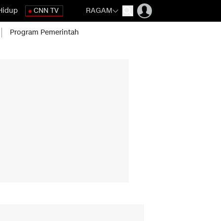
Hidup
CNN TV
RAGAM
Program Pemerintah