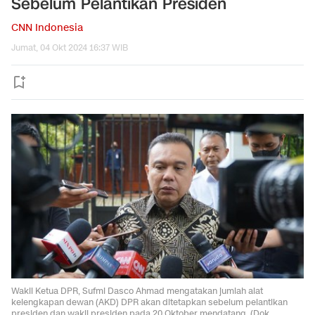
Sebelum Pelantikan Presiden
CNN Indonesia
Jumat, 04 Okt 2024 16:37 WIB
Wakil Ketua DPR, Sufmi Dasco Ahmad mengatakan jumlah alat
kelengkapan dewan (AKD) DPR akan ditetapkan sebelum pelantikan
presiden dan wakil presiden pada 20 Oktober mendatang. (Dok.