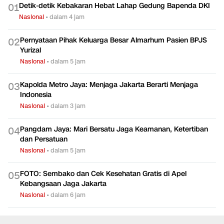
Detik-detik Kebakaran Hebat Lahap Gedung Bapenda DKI
0
1
Nasional
•
dalam 4 jam
Pernyataan Pihak Keluarga Besar Almarhum Pasien BPJS
0
2
Yurizal
Nasional
•
dalam 5 jam
Kapolda Metro Jaya: Menjaga Jakarta Berarti Menjaga
0
3
Indonesia
Nasional
•
dalam 3 jam
Pangdam Jaya: Mari Bersatu Jaga Keamanan, Ketertiban
0
4
dan Persatuan
Nasional
•
dalam 5 jam
FOTO: Sembako dan Cek Kesehatan Gratis di Apel
0
5
Kebangsaan Jaga Jakarta
Nasional
•
dalam 6 jam