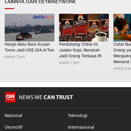
LAINNYA DARI DETIKNETWORK
Harga Batu Bara Acuan
Pendatang China Ini
Catat Bun
Turun Jadi US$ 124,4/Ton
Jualan Kopi, Berubah
Orang y
Jadi Orang Terkaya RI
Mengakse
dalam 7 jam
Menurut 
dalam 7 jam
dalam 6 j
Nasional
Teknologi
Otomotif
Internasional