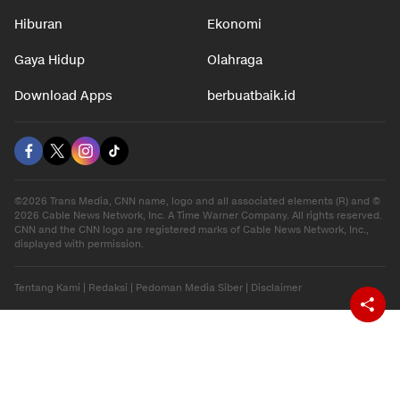
Hiburan
Ekonomi
Gaya Hidup
Olahraga
Download Apps
berbuatbaik.id
©2026 Trans Media, CNN name, logo and all associated elements (R) and ©
2026 Cable News Network, Inc. A Time Warner Company. All rights reserved.
CNN and the CNN logo are registered marks of Cable News Network, Inc.,
displayed with permission.
Tentang Kami
|
Redaksi
|
Pedoman Media Siber
|
Disclaimer