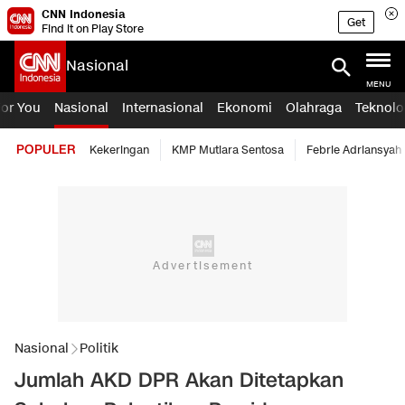
CNN Indonesia
Get
Find it on Play Store
Nasional
MENU
For You
Nasional
Internasional
Ekonomi
Olahraga
Teknolo
POPULER
Kekeringan
KMP Mutiara Sentosa
Febrie Adriansyah
Nasional
Politik
Jumlah AKD DPR Akan Ditetapkan