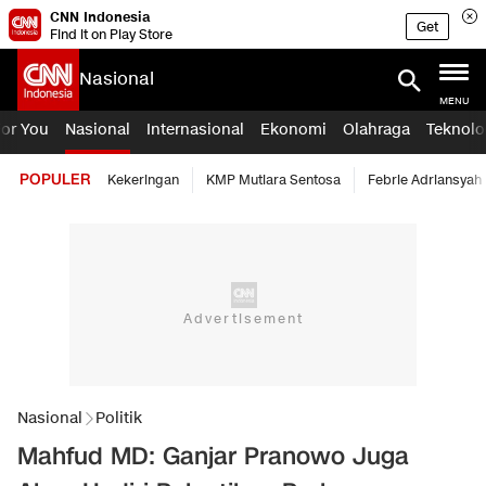
CNN Indonesia
Get
Find it on Play Store
Nasional
MENU
For You
Nasional
Internasional
Ekonomi
Olahraga
Teknolo
POPULER
Kekeringan
KMP Mutiara Sentosa
Febrie Adriansyah
Nasional
Politik
Mahfud MD: Ganjar Pranowo Juga