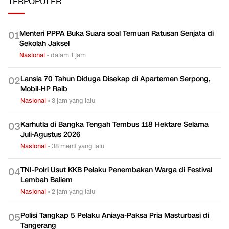
TERPOPULER
Menteri PPPA Buka Suara soal Temuan Ratusan Senjata di
0
1
Sekolah Jaksel
Nasional
•
dalam 1 jam
Lansia 70 Tahun Diduga Disekap di Apartemen Serpong,
0
2
Mobil-HP Raib
Nasional
•
3 jam yang lalu
Karhutla di Bangka Tengah Tembus 118 Hektare Selama
0
3
Juli-Agustus 2026
Nasional
•
38 menit yang lalu
TNI-Polri Usut KKB Pelaku Penembakan Warga di Festival
0
4
Lembah Baliem
Nasional
•
2 jam yang lalu
Polisi Tangkap 5 Pelaku Aniaya-Paksa Pria Masturbasi di
0
5
Tangerang