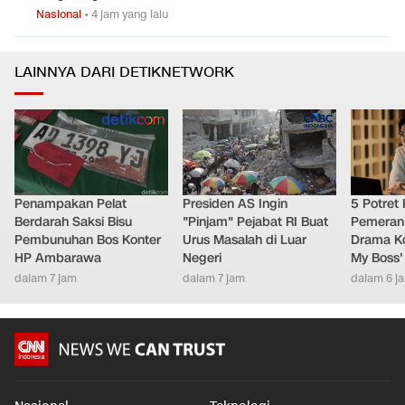
Nasional
•
4 jam yang lalu
LAINNYA DARI DETIKNETWORK
Penampakan Pelat
Presiden AS Ingin
5 Potret
Berdarah Saksi Bisu
"Pinjam" Pejabat RI Buat
Pemeran
Pembunuhan Bos Konter
Urus Masalah di Luar
Drama Ko
HP Ambarawa
Negeri
My Boss'
dalam 7 jam
dalam 7 jam
dalam 6 j