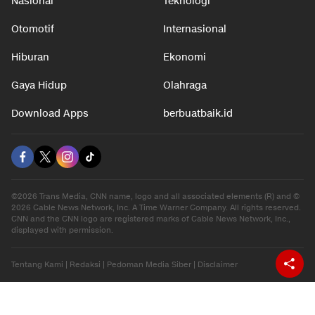
Nasional
Teknologi
Otomotif
Internasional
Hiburan
Ekonomi
Gaya Hidup
Olahraga
Download Apps
berbuatbaik.id
©2026 Trans Media, CNN name, logo and all associated elements (R) and ©
2026 Cable News Network, Inc. A Time Warner Company. All rights reserved.
CNN and the CNN logo are registered marks of Cable News Network, Inc.,
displayed with permission.
Tentang Kami
|
Redaksi
|
Pedoman Media Siber
|
Disclaimer