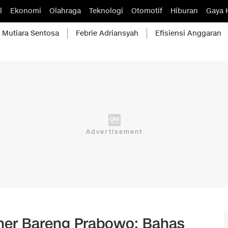
l
Ekonomi
Olahraga
Teknologi
Otomotif
Hiburan
Gaya 
Mutiara Sentosa
Febrie Adriansyah
Efisiensi Anggaran
nner Bareng Prabowo: Bahas