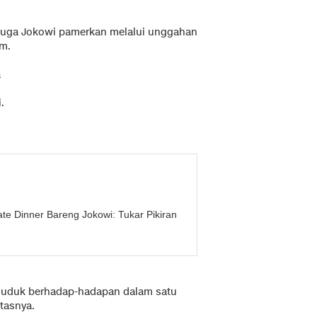
juga Jokowi pamerkan melalui unggahan
am.
a
.
e Dinner Bareng Jokowi: Tukar Pikiran
 duduk berhadap-hadapan dalam satu
tasnya.