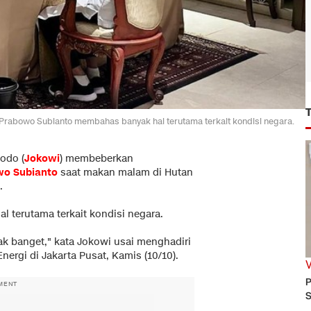
Prabowo Subianto membahas banyak hal terutama terkait kondisi negara.
odo (
Jokowi
) membeberkan
wo Subianto
saat makan malam di Hutan
.
terutama terkait kondisi negara.
ak banget," kata Jokowi usai menghadiri
rgi di Jakarta Pusat, Kamis (10/10).
P
MENT
S