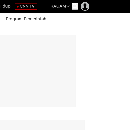
Hidup
CNN TV
RAGAM
Program Pemerintah