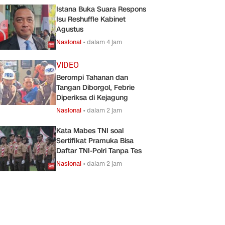
Istana Buka Suara Respons
Isu Reshuffle Kabinet
Agustus
Nasional
•
dalam 4 jam
VIDEO
Berompi Tahanan dan
Tangan Diborgol, Febrie
Diperiksa di Kejagung
Nasional
•
dalam 2 jam
Kata Mabes TNI soal
Sertifikat Pramuka Bisa
Daftar TNI-Polri Tanpa Tes
Nasional
•
dalam 2 jam