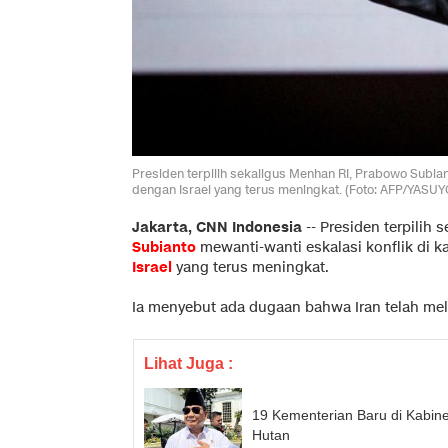
Presiden terpilih sekaligus Menhan RI, Prabowo Subian
dengan Israel yang terus meningkat. (Foto: AFP/YASU
Jakarta, CNN Indonesia
--
Presiden terpilih 
Subianto
mewanti-wanti eskalasi konflik di 
Israel
yang terus meningkat.
Ia menyebut ada dugaan bahwa Iran telah mel
Lihat Juga :
19 Kementerian Baru di Kabin
Hutan