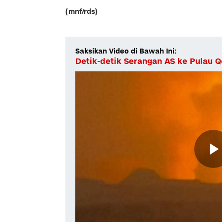
(mnf/rds)
Saksikan Video di Bawah Ini:
Detik-detik Serangan AS ke Pulau 