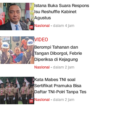
Istana Buka Suara Respons
Isu Reshuffle Kabinet
Agustus
Nasional
•
dalam 4 jam
VIDEO
Berompi Tahanan dan
Tangan Diborgol, Febrie
Diperiksa di Kejagung
Nasional
•
dalam 2 jam
Kata Mabes TNI soal
Sertifikat Pramuka Bisa
Daftar TNI-Polri Tanpa Tes
Nasional
•
dalam 2 jam