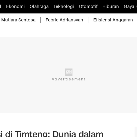
l
Ekonomi
Olahraga
Teknologi
Otomotif
Hiburan
Gaya 
Mutiara Sentosa
Febrie Adriansyah
Efisiensi Anggaran
i di Timteng: Dunia dalam