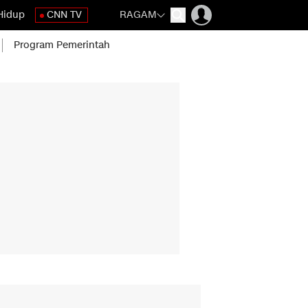
Hidup
CNN TV
RAGAM
Program Pemerintah