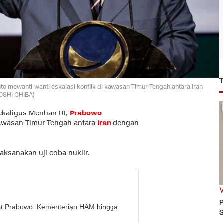
to mewanti-wanti eskalasi konflik di kawasan Timur Tengah antara Iran
YOSHI CHIBA)
sekaligus Menhan RI,
Prabowo
kawasan Timur Tengah antara
Iran
dengan
aksanakan uji coba nuklir.
P
et Prabowo: Kementerian HAM hingga
S