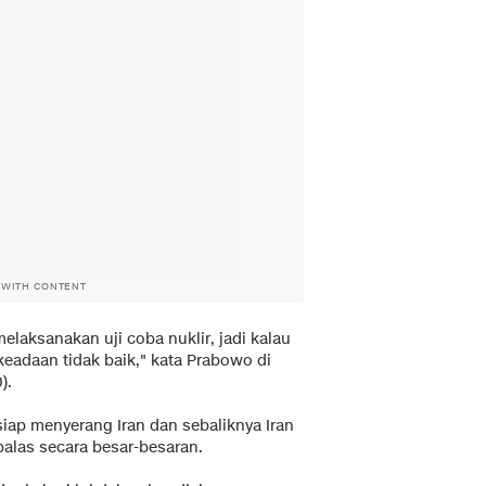
 WITH CONTENT
laksanakan uji coba nuklir, jadi kalau
keadaan tidak baik," kata Prabowo di
).
iap menyerang Iran dan sebaliknya Iran
las secara besar-besaran.