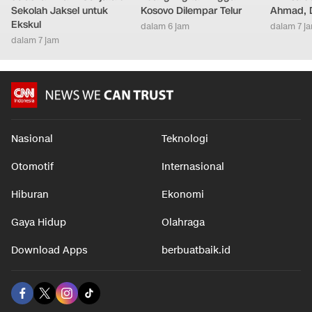
Sekolah Jaksel untuk
Kosovo Dilempar Telur
Ahmad, D
Ekskul
dalam 6 jam
dalam 7 j
dalam 7 jam
Nasional
Teknologi
Otomotif
Internasional
Hiburan
Ekonomi
Gaya Hidup
Olahraga
Download Apps
berbuatbaik.id