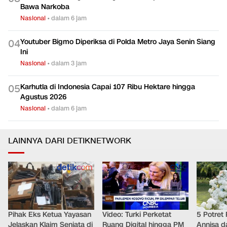
Bawa Narkoba
Nasional
•
dalam 6 jam
Youtuber Bigmo Diperiksa di Polda Metro Jaya Senin Siang
0
4
Ini
Nasional
•
dalam 3 jam
Karhutla di Indonesia Capai 107 Ribu Hektare hingga
0
5
Agustus 2026
Nasional
•
dalam 6 jam
LAINNYA DARI DETIKNETWORK
Pihak Eks Ketua Yayasan
Video: Turki Perketat
5 Potret
Jelaskan Klaim Senjata di
Ruang Digital hingga PM
Annisa d