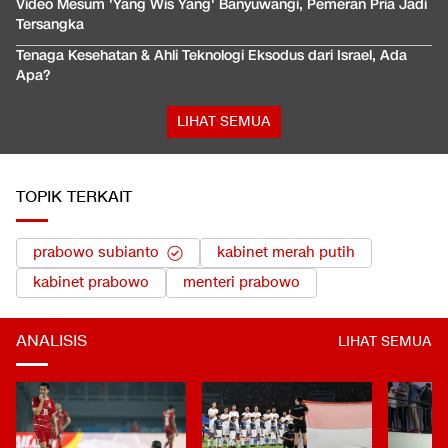
Video Mesum 'Yang Wis Yang' Banyuwangi, Pemeran Pria Jadi
Tersangka
Tenaga Kesehatan & Ahli Teknologi Eksodus dari Israel, Ada
Apa?
LIHAT SEMUA
TOPIK TERKAIT
prabowo subianto
kabinet merah putih
kabinet prabowo
menteri prabowo
ANALISIS
LIHAT SEMUA