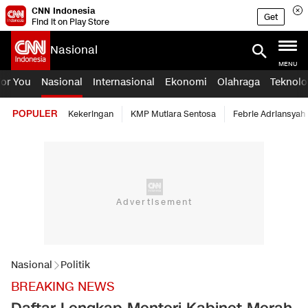
CNN Indonesia
Get
Find it on Play Store
Nasional
MENU
For You
Nasional
Internasional
Ekonomi
Olahraga
Teknolo
POPULER
Kekeringan
KMP Mutiara Sentosa
Febrie Adriansyah
Nasional
Politik
BREAKING NEWS