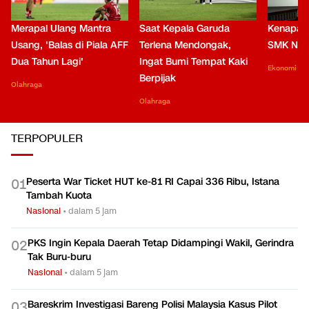
Merapal Ulang Mantra
Saat Kepala Garuda
Kenapa B
Usang, 'Balas di Piala AFF
Terlena Mendongak,
SMK Nga
Dua Tahun Lagi'
Ingat Bumi Tempat Kaki
Ekonomi
Berpijak
Olahraga
Olahraga
TERPOPULER
Peserta War Ticket HUT ke-81 RI Capai 336 Ribu, Istana
0
1
Tambah Kuota
Nasional
•
dalam 5 jam
PKS Ingin Kepala Daerah Tetap Didampingi Wakil, Gerindra
0
2
Tak Buru-buru
Nasional
•
dalam 5 jam
Bareskrim Investigasi Bareng Polisi Malaysia Kasus Pilot
0
3