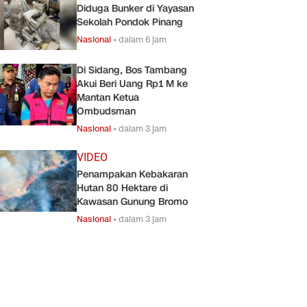
Diduga Bunker di Yayasan
Sekolah Pondok Pinang
Nasional
•
dalam 6 jam
Di Sidang, Bos Tambang
Akui Beri Uang Rp1 M ke
Mantan Ketua
Ombudsman
Nasional
•
dalam 3 jam
VIDEO
Penampakan Kebakaran
Hutan 80 Hektare di
Kawasan Gunung Bromo
Nasional
•
dalam 3 jam