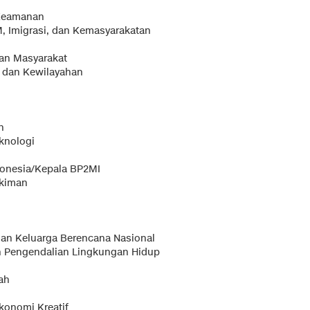
 Keamanan
 Imigrasi, dan Kemasyarakatan
an Masyarakat
r dan Kewilayahan
h
knologi
donesia/Kepala BP2MI
kiman
n Keluarga Berencana Nasional
 Pengendalian Lingkungan Hidup
ah
konomi Kreatif