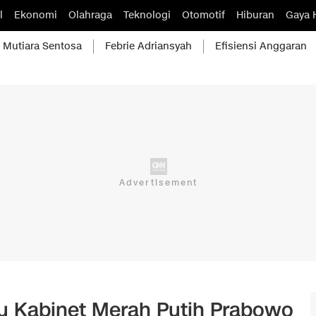
l
Ekonomi
Olahraga
Teknologi
Otomotif
Hiburan
Gaya 
Mutiara Sentosa
Febrie Adriansyah
Efisiensi Anggaran
u Kabinet Merah Putih Prabowo