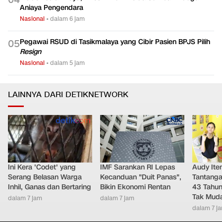
0
4
Aniaya Pengendara
Nasional
•
dalam 6 jam
Pegawai RSUD di Tasikmalaya yang Cibir Pasien BPJS Pilih
0
5
Resign
Nasional
•
dalam 5 jam
LAINNYA DARI DETIKNETWORK
Ini Kera 'Codet' yang
IMF Sarankan RI Lepas
Audy It
Serang Belasan Warga
Kecanduan "Duit Panas",
Tantanga
Inhil, Ganas dan Bertaring
Bikin Ekonomi Rentan
43 Tahu
Tak Mud
dalam 7 jam
dalam 7 jam
dalam 7 j