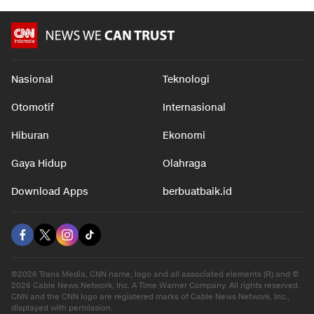
Nasional
Teknologi
Otomotif
Internasional
Hiburan
Ekonomi
Gaya Hidup
Olahraga
Download Apps
berbuatbaik.id
©2026 Trans Media, CNN name, logo and all associated elements (R) and ©
2026 Cable News Network, Inc. A Time Warner Company. All rights reserved.
CNN and the CNN logo are registered marks of Cable News Network, Inc.,
displayed with permission.