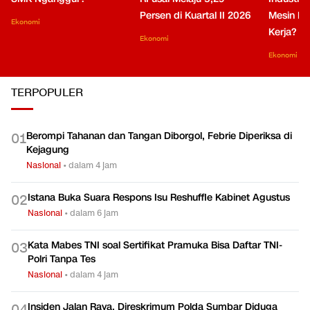
Persen di Kuartal II 2026
Mesin Pe
Ekonomi
Kerja?
Ekonomi
Ekonomi
TERPOPULER
Berompi Tahanan dan Tangan Diborgol, Febrie Diperiksa di
0
1
Kejagung
Nasional
•
dalam 4 jam
Istana Buka Suara Respons Isu Reshuffle Kabinet Agustus
0
2
Nasional
•
dalam 6 jam
Kata Mabes TNI soal Sertifikat Pramuka Bisa Daftar TNI-
0
3
Polri Tanpa Tes
Nasional
•
dalam 4 jam
Insiden Jalan Raya, Direskrimum Polda Sumbar Diduga