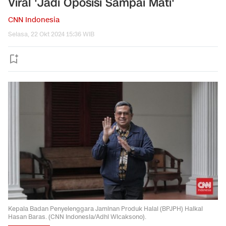
Viral 'Jadi Oposisi Sampai Mati'
CNN Indonesia
Selasa, 22 Okt 2024 15:36 WIB
Kepala Badan Penyelenggara Jaminan Produk Halal (BPJPH) Haikal
Hasan Baras. (CNN Indonesia/Adhi Wicaksono).