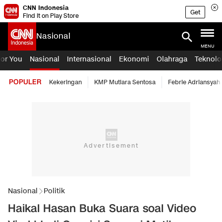
CNN Indonesia
Get
Find it on Play Store
Nasional
MENU
For You
Nasional
Internasional
Ekonomi
Olahraga
Teknolo
POPULER
Kekeringan
KMP Mutiara Sentosa
Febrie Adriansyah
Nasional
Politik
Haikal Hasan Buka Suara soal Video