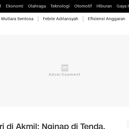
l
Ekonomi
Olahraga
Teknologi
Otomotif
Hiburan
Gaya 
Mutiara Sentosa
Febrie Adriansyah
Efisiensi Anggaran
 di Akmil: Nginap di Tenda,