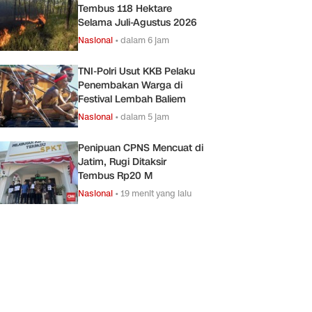
Tembus 118 Hektare
Selama Juli-Agustus 2026
Nasional
•
dalam 6 jam
TNI-Polri Usut KKB Pelaku
Penembakan Warga di
Festival Lembah Baliem
Nasional
•
dalam 5 jam
Penipuan CPNS Mencuat di
Jatim, Rugi Ditaksir
Tembus Rp20 M
Nasional
•
19 menit yang lalu