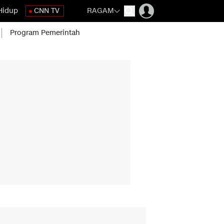
Hidup
CNN TV
RAGAM
Program Pemerintah