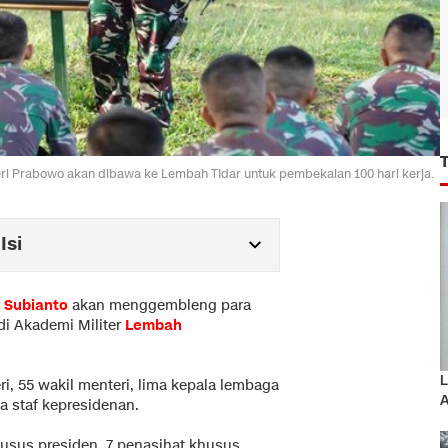
eri Prabowo akan dibawa ke Lembah TIdar untuk pembekalan 100 hari kerja.
Isi
 Subianto
akan menggembleng para
di Akademi Militer
Lembah
L
ri, 55 wakil menteri, lima kepala lembaga
A
a staf kepresidenan.
usus presiden, 7 penasihat khusus