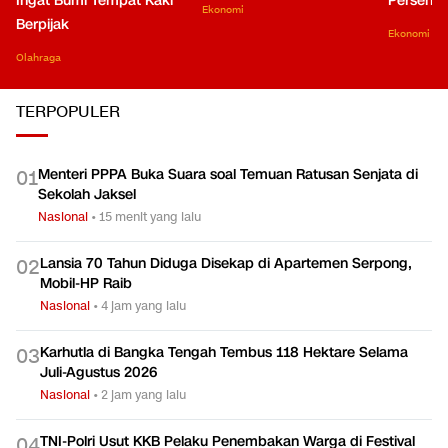
Ingat Bumi Tempat Kaki
Persen di
Ekonomi
Berpijak
Ekonomi
Olahraga
TERPOPULER
Menteri PPPA Buka Suara soal Temuan Ratusan Senjata di
0
1
Sekolah Jaksel
Nasional
•
15 menit yang lalu
Lansia 70 Tahun Diduga Disekap di Apartemen Serpong,
0
2
Mobil-HP Raib
Nasional
•
4 jam yang lalu
Karhutla di Bangka Tengah Tembus 118 Hektare Selama
0
3
Juli-Agustus 2026
Nasional
•
2 jam yang lalu
TNI-Polri Usut KKB Pelaku Penembakan Warga di Festival
0
4