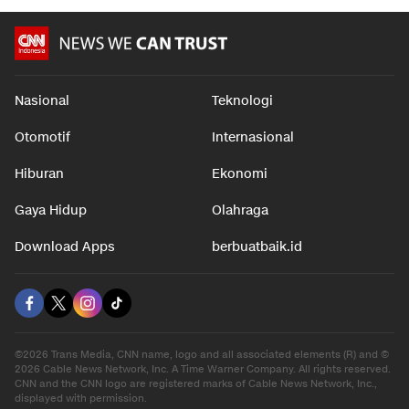
Nasional
Teknologi
Otomotif
Internasional
Hiburan
Ekonomi
Gaya Hidup
Olahraga
Download Apps
berbuatbaik.id
©2026 Trans Media, CNN name, logo and all associated elements (R) and ©
2026 Cable News Network, Inc. A Time Warner Company. All rights reserved.
CNN and the CNN logo are registered marks of Cable News Network, Inc.,
displayed with permission.