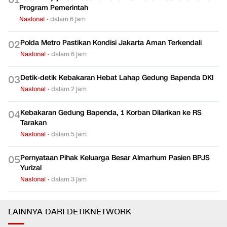
Program Pemerintah
Nasional
•
dalam 6 jam
Polda Metro Pastikan Kondisi Jakarta Aman Terkendali
0
2
Nasional
•
dalam 6 jam
Detik-detik Kebakaran Hebat Lahap Gedung Bapenda DKI
0
3
Nasional
•
dalam 2 jam
Kebakaran Gedung Bapenda, 1 Korban Dilarikan ke RS
0
4
Tarakan
Nasional
•
dalam 5 jam
Pernyataan Pihak Keluarga Besar Almarhum Pasien BPJS
0
5
Yurizal
Nasional
•
dalam 3 jam
LAINNYA DARI DETIKNETWORK