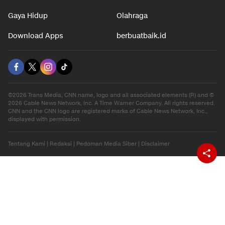
Gaya Hidup
Olahraga
Download Apps
berbuatbaik.id
©2026 Trans Media, CNN name, logo and all associated elements (R) and ©
2026 Cable News Network, Inc. A Time Warner Company. All rights reserved.
CNN and the CNN logo are registered marks of Cable News Network, Inc.,
displayed with permission.
Tentang Kami
|
Redaksi
|
Pedoman Media Siber
|
Disclaimer