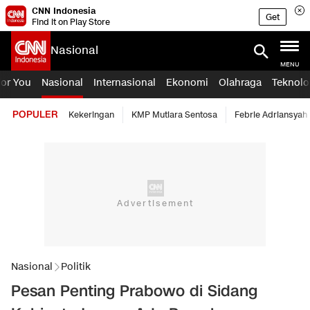
CNN Indonesia
Get
Find it on Play Store
Nasional
MENU
For You
Nasional
Internasional
Ekonomi
Olahraga
Teknolo
POPULER
Kekeringan
KMP Mutiara Sentosa
Febrie Adriansyah
Nasional
Politik
Pesan Penting Prabowo di Sidang