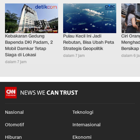
Kebakaran Gedung
Pulau Kecil Ini Jadi
Ciri Oran
Bapenda DKI Padam, 2
Rebutan, Bisa Ubah Peta
Menghad
Mobil Damkar Tetap
Strategis Geopolitik
Bersikap
Siaga di Lokasi
dalam 7 jam
dalam 6 j
dalam 7 jam
Nasional
Teknologi
Otomotif
Internasional
Hiburan
Ekonomi