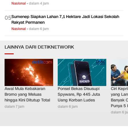
Nasional
•
dalam 4 jam
Sumenep Siapkan Lahan 7,1 Hektare Jadi Lokasi Sekolah
0
5
Rakyat Permanen
Nasional
•
dalam 6 jam
LAINNYA DARI DETIKNETWORK
Awal Mula Kebakaran
Ponsel Bekas Disusupi
Ciri Kep
Bromo yang Meluas
Spyware, Rp 445 Juta
yang Lan
hingga Kini Ditutup Total
Uang Korban Ludes
Banyak O
Punya 5 
dalam 7 jam
dalam 6 jam
dalam 6 j