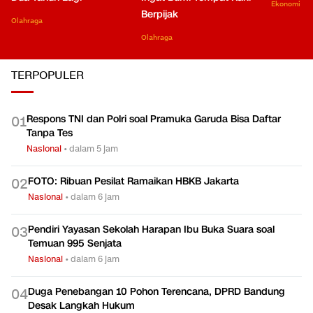
Ekonomi
Berpijak
Olahraga
Olahraga
TERPOPULER
Respons TNI dan Polri soal Pramuka Garuda Bisa Daftar
0
1
Tanpa Tes
Nasional
•
dalam 5 jam
FOTO: Ribuan Pesilat Ramaikan HBKB Jakarta
0
2
Nasional
•
dalam 6 jam
Pendiri Yayasan Sekolah Harapan Ibu Buka Suara soal
0
3
Temuan 995 Senjata
Nasional
•
dalam 6 jam
Duga Penebangan 10 Pohon Terencana, DPRD Bandung
0
4
Desak Langkah Hukum