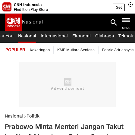
CNN Indonesia
Get
Find it on Play Store
Nasional
MENU
For You
Nasional
Internasional
Ekonomi
Olahraga
Teknolo
POPULER
Kekeringan
KMP Mutiara Sentosa
Febrie Adriansyah
Nasional
Politik
Prabowo Minta Menteri Jangan Takut