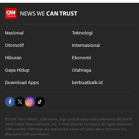
Nasional
Teknologi
Otomotif
Internasional
Hiburan
Ekonomi
Gaya Hidup
Olahraga
Download Apps
berbuatbaik.id
©2026 Trans Media, CNN name, logo and all associated elements (R) and ©
2026 Cable News Network, Inc. A Time Warner Company. All rights reserved.
CNN and the CNN logo are registered marks of Cable News Network, Inc.,
displayed with permission.