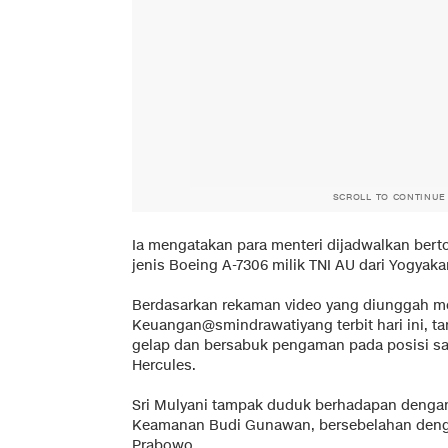
SCROLL TO CONTINUE
Ia mengatakan para menteri dijadwalkan ber
jenis Boeing A-7306 milik TNI AU dari Yogyaka
Berdasarkan rekaman video yang diunggah me
Keuangan@smindrawatiyang terbit hari ini, t
gelap dan bersabuk pengaman pada posisi sa
Hercules.
Sri Mulyani tampak duduk berhadapan dengan 
Keamanan Budi Gunawan, bersebelahan dengan 
Prabowo.