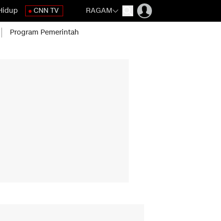
Hidup
CNN TV
RAGAM
Program Pemerintah