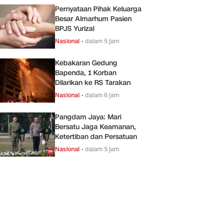
Pernyataan Pihak Keluarga
Besar Almarhum Pasien
BPJS Yurizal
Nasional
•
dalam 5 jam
Kebakaran Gedung
Bapenda, 1 Korban
Dilarikan ke RS Tarakan
Nasional
•
dalam 6 jam
Pangdam Jaya: Mari
Bersatu Jaga Keamanan,
Ketertiban dan Persatuan
Nasional
•
dalam 5 jam