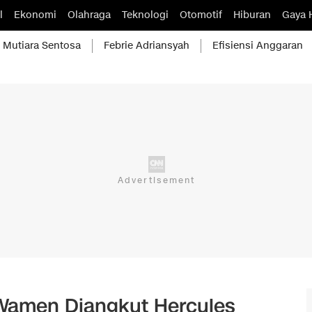
l
Ekonomi
Olahraga
Teknologi
Otomotif
Hiburan
Gaya 
Mutiara Sentosa
Febrie Adriansyah
Efisiensi Anggaran
 Wamen Diangkut Hercules