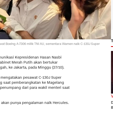
at Boeing A-7306 milik TNI AU, sementara Wamen naik C-130J Super
munikasi Kepresidenan Hasan Nasbi
abinet Merah Putih akan bertukar
ah, ke Jakarta, pada Minggu (27/10).
, mengatakan pesawat C-130J Super
ang saat pemberangkatan ke Magelang
 penumpang dari para wakil menteri saat
D
ng akan punya pengalaman naik Hercules.
B