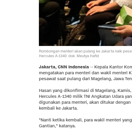
Rombongan menteri akan pulang ke Jakarta naik pesaw
Hercules A-1340. dok. Meutya Hafid
Jakarta, CNN Indonesia
--
Kepala Kantor Ko
mengatakan para menteri dan wakil menteri K
pesawat saat pulang dari Magelang, Jawa Teng
Hasan yang dikonfirmasi di Magelang, Kamis
Hercules A-1340 milik TNI Angkatan Udara y
digunakan para menteri, akan ditukar dengan
kembali ke Jakarta.
"Nanti ketika kembali, para wakil menteri ya
Gantian," katanya.