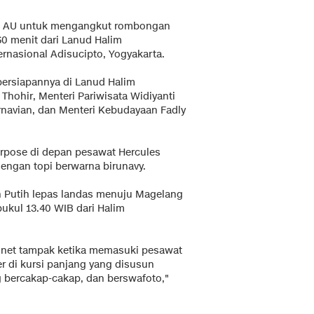
 TNI AU untuk mengangkut rombongan
60 menit dari Lanud Halim
rnasional Adisucipto, Yogyakarta.
persiapannya di Lanud Halim
hohir, Menteri Pariwisata Widiyanti
rnavian, dan Menteri Kebudayaan Fadly
rpose di depan pesawat Hercules
engan topi berwarna birunavy.
h Putih lepas landas menuju Magelang
pukul 13.40 WIB dari Halim
inet tampak ketika memasuki pesawat
jer di kursi panjang yang disusun
g bercakap-cakap, dan berswafoto,"