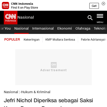
CNN Indonesia
Get
Find it on Play Store
Nasional
MENU
For You
Nasional
Internasional
Ekonomi
Olahraga
Teknolo
POPULER
Kekeringan
KMP Mutiara Sentosa
Febrie Adriansyah
Nasional
Hukum & Kriminal
Jefri Nichol Diperiksa sebagai Saksi