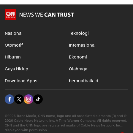
Nasional
Teknologi
Otomotif
Internasional
Hiburan
Ekonomi
Gaya Hidup
Olahraga
Download Apps
berbuatbaik.id
©2026 Trans Media, CNN name, logo and all associated elements (R) and ©
2026 Cable News Network, Inc. A Time Warner Company. All rights reserved.
CNN and the CNN logo are registered marks of Cable News Network, Inc.,
displayed with permission.