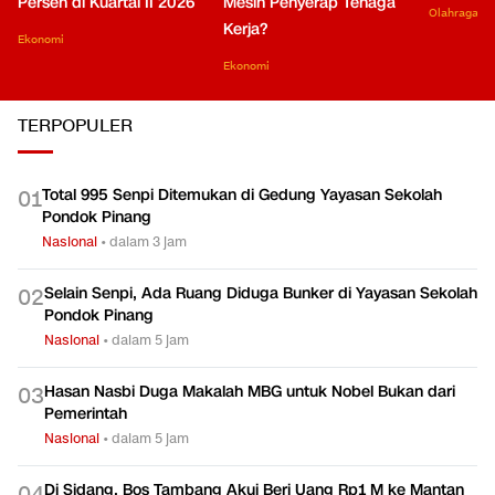
Persen di Kuartal II 2026
Mesin Penyerap Tenaga
Olahraga
Kerja?
Ekonomi
Ekonomi
TERPOPULER
Total 995 Senpi Ditemukan di Gedung Yayasan Sekolah
0
1
Pondok Pinang
Nasional
•
dalam 3 jam
Selain Senpi, Ada Ruang Diduga Bunker di Yayasan Sekolah
0
2
Pondok Pinang
Nasional
•
dalam 5 jam
Hasan Nasbi Duga Makalah MBG untuk Nobel Bukan dari
0
3
Pemerintah
Nasional
•
dalam 5 jam
Di Sidang, Bos Tambang Akui Beri Uang Rp1 M ke Mantan
0
4