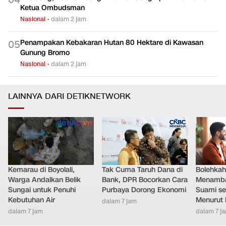
Ketua Ombudsman
Nasional
•
dalam 2 jam
Penampakan Kebakaran Hutan 80 Hektare di Kawasan
0
5
Gunung Bromo
Nasional
•
dalam 2 jam
LAINNYA DARI DETIKNETWORK
Kemarau di Boyolali,
Tak Cuma Taruh Dana di
Bolehkah 
Warga Andalkan Belik
Bank, DPR Bocorkan Cara
Menamb
Sungai untuk Penuhi
Purbaya Dorong Ekonomi
Suami se
Kebutuhan Air
Menurut 
dalam 7 jam
dalam 7 jam
dalam 7 j