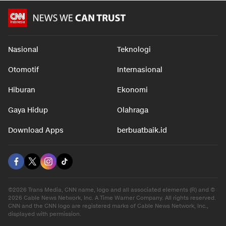
Nasional
Teknologi
Otomotif
Internasional
Hiburan
Ekonomi
Gaya Hidup
Olahraga
Download Apps
berbuatbaik.id
©2026 Trans Media, CNN name, logo and all associated elements (R) and ©
2026 Cable News Network, Inc. A Time Warner Company. All rights reserved.
CNN and the CNN logo are registered marks of Cable News Network, Inc.,
displayed with permission.