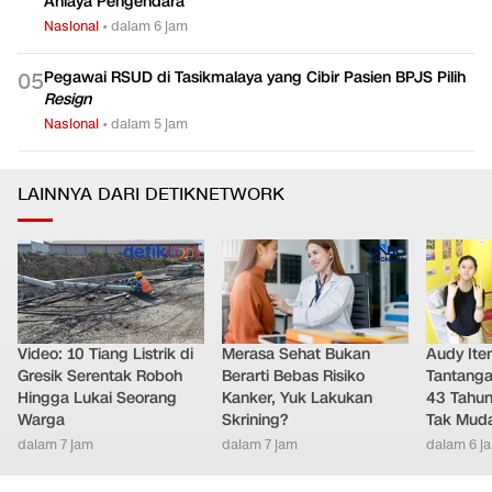
Aniaya Pengendara
Nasional
•
dalam 6 jam
Pegawai RSUD di Tasikmalaya yang Cibir Pasien BPJS Pilih
0
5
Resign
Nasional
•
dalam 5 jam
LAINNYA DARI DETIKNETWORK
Video: 10 Tiang Listrik di
Merasa Sehat Bukan
Audy It
Gresik Serentak Roboh
Berarti Bebas Risiko
Tantanga
Hingga Lukai Seorang
Kanker, Yuk Lakukan
43 Tahu
Warga
Skrining?
Tak Mud
dalam 7 jam
dalam 7 jam
dalam 6 j