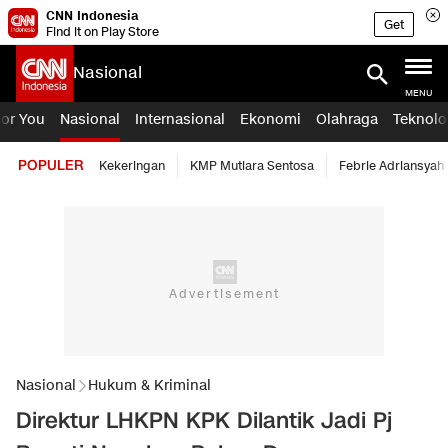
CNN Indonesia
Get
Find it on Play Store
Nasional
MENU
For You
Nasional
Internasional
Ekonomi
Olahraga
Teknolo
POPULER
Kekeringan
KMP Mutiara Sentosa
Febrie Adriansyah
Nasional
Hukum & Kriminal
Direktur LHKPN KPK Dilantik Jadi Pj