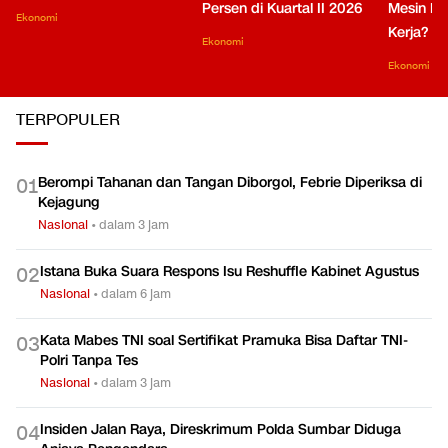
Persen di Kuartal II 2026
Mesin Pe
Ekonomi
Kerja?
Ekonomi
Ekonomi
TERPOPULER
Berompi Tahanan dan Tangan Diborgol, Febrie Diperiksa di
0
1
Kejagung
Nasional
•
dalam 3 jam
Istana Buka Suara Respons Isu Reshuffle Kabinet Agustus
0
2
Nasional
•
dalam 6 jam
Kata Mabes TNI soal Sertifikat Pramuka Bisa Daftar TNI-
0
3
Polri Tanpa Tes
Nasional
•
dalam 3 jam
Insiden Jalan Raya, Direskrimum Polda Sumbar Diduga
0
4