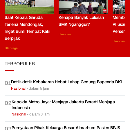
Saat Kepala Garuda
Kenapa Banyak Lulusan
Membaca
Terlena Mendongak,
SMK Nganggur?
RI usai M
Ingat Bumi Tempat Kaki
Persen di
Ekonomi
Berpijak
Ekonomi
Olahraga
TERPOPULER
Detik-detik Kebakaran Hebat Lahap Gedung Bapenda DKI
0
1
Nasional
•
dalam 5 jam
Kapolda Metro Jaya: Menjaga Jakarta Berarti Menjaga
0
2
Indonesia
Nasional
•
dalam 3 jam
Pernyataan Pihak Keluarga Besar Almarhum Pasien BPJS
0
3