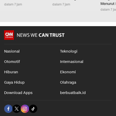
Menurut 
dalam 7 jam
dalam 7 jam
dalam 7 j
Nasional
Teknologi
Otomotif
Internasional
Hiburan
Ekonomi
Gaya Hidup
Olahraga
Download Apps
berbuatbaik.id