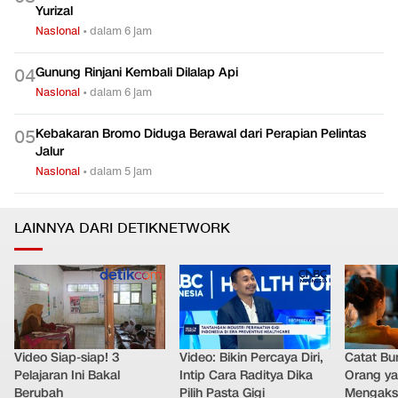
Yurizal
Nasional
•
dalam 6 jam
Gunung Rinjani Kembali Dilalap Api
0
4
Nasional
•
dalam 6 jam
Kebakaran Bromo Diduga Berawal dari Perapian Pelintas
0
5
Jalur
Nasional
•
dalam 5 jam
LAINNYA DARI DETIKNETWORK
Video Siap-siap! 3
Video: Bikin Percaya Diri,
Catat Bun
Pelajaran Ini Bakal
Intip Cara Raditya Dika
Orang y
Berubah
Pilih Pasta Gigi
Mengakse