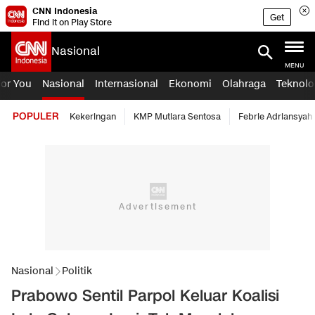
CNN Indonesia
Get
Find it on Play Store
Nasional
MENU
For You
Nasional
Internasional
Ekonomi
Olahraga
Teknolo
POPULER
Kekeringan
KMP Mutiara Sentosa
Febrie Adriansyah
Nasional
Politik
Prabowo Sentil Parpol Keluar Koalisi