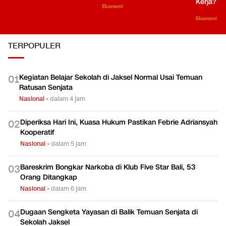
Kerja?
Ekonomi
Ekonomi
TERPOPULER
Kegiatan Belajar Sekolah di Jaksel Normal Usai Temuan
0
1
Ratusan Senjata
Nasional
•
dalam 4 jam
Diperiksa Hari Ini, Kuasa Hukum Pastikan Febrie Adriansyah
0
2
Kooperatif
Nasional
•
dalam 5 jam
Bareskrim Bongkar Narkoba di Klub Five Star Bali, 53
0
3
Orang Ditangkap
Nasional
•
dalam 6 jam
Dugaan Sengketa Yayasan di Balik Temuan Senjata di
0
4
Sekolah Jaksel