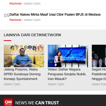
Nasional
•
dalam 5 jam
Daftar Nakes Minta Maaf Usai Cibir Pasien BPJS di Medsos
0
5
Nasional
•
dalam 4 jam
LAINNYA DARI DETIKNETWORK
Jelang Porprov, Waka
Video: Daftar Negara
Segini H
DPRD Surabaya Dorong
Penguasa Senjata Nuklir,
Paskibra
Konsep Sportainment
Iran Masuk?
hingga D
dalam 7 jam
dalam 7 jam
dalam 6 j