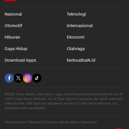
Nasional
Teknologi
Otomotif
Internasional
Hiburan
Ekonomi
Gaya Hidup
Olahraga
Download Apps
berbuatbaik.id
©2026 Trans Media, CNN name, logo and all associated elements (R) and ©
2026 Cable News Network, Inc. A Time Warner Company. All rights reserved.
CNN and the CNN logo are registered marks of Cable News Network, Inc.,
displayed with permission.
Tentang Kami
|
Redaksi
|
Pedoman Media Siber
|
Disclaimer