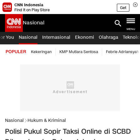
CNN Indonesia
Get
Find it on Play Store
Nasional
MENU
For You
Nasional
Internasional
Ekonomi
Olahraga
Teknolo
POPULER
Kekeringan
KMP Mutiara Sentosa
Febrie Adriansyah
Nasional
Hukum & Kriminal
Polisi Pukul Sopir Taksi Online di SCBD