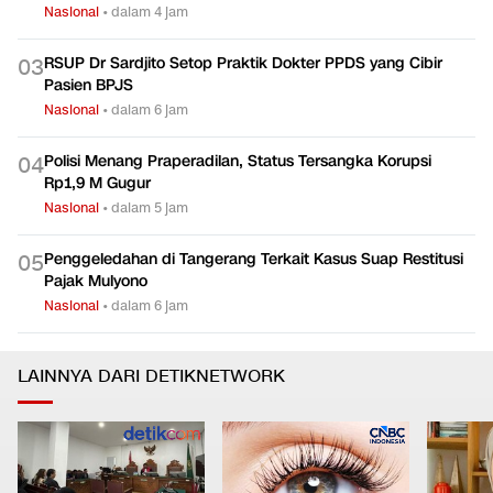
Nasional
•
dalam 4 jam
RSUP Dr Sardjito Setop Praktik Dokter PPDS yang Cibir
0
3
Pasien BPJS
Nasional
•
dalam 6 jam
Polisi Menang Praperadilan, Status Tersangka Korupsi
0
4
Rp1,9 M Gugur
Nasional
•
dalam 5 jam
Penggeledahan di Tangerang Terkait Kasus Suap Restitusi
0
5
Pajak Mulyono
Nasional
•
dalam 6 jam
LAINNYA DARI DETIKNETWORK