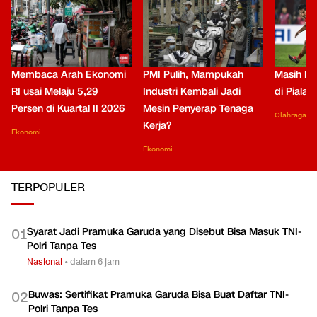
Membaca Arah Ekonomi
PMI Pulih, Mampukah
Masih Be
RI usai Melaju 5,29
Industri Kembali Jadi
di Piala
Persen di Kuartal II 2026
Mesin Penyerap Tenaga
Olahraga
Kerja?
Ekonomi
Ekonomi
TERPOPULER
Syarat Jadi Pramuka Garuda yang Disebut Bisa Masuk TNI-
0
1
Polri Tanpa Tes
Nasional
•
dalam 6 jam
Buwas: Sertifikat Pramuka Garuda Bisa Buat Daftar TNI-
0
2
Polri Tanpa Tes