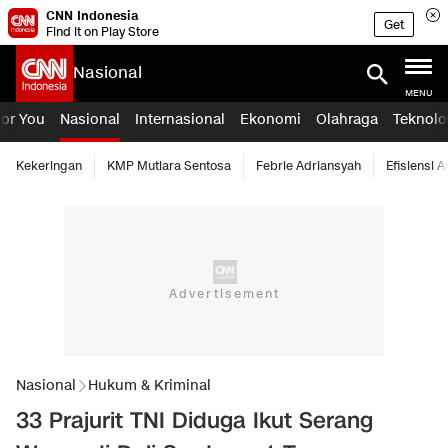
CNN Indonesia
Get
Find it on Play Store
Nasional
MENU
For You
Nasional
Internasional
Ekonomi
Olahraga
Teknolo
Kekeringan
KMP Mutiara Sentosa
Febrie Adriansyah
Efisiensi 
Nasional
Hukum & Kriminal
33 Prajurit TNI Diduga Ikut Serang