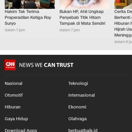
Hakim Tak Terima
Bukan HP, Ahli Ungkap
Cerita D
Praperadilan Ketiga Roy
Penyebab Titik Hitam
Berhenti 
Suryo
Tampak di Mata Sendiri
Hiburan h
Hijrah Us
dalam 7 jam
dalam 7 jam
Meningg
dalam 6 j
Nasional
Teknologi
Otomotif
Internasional
Hiburan
Ekonomi
Gaya Hidup
Olahraga
Download Apps
berbuatbaik.id